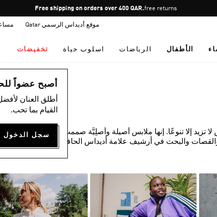
Pause
Free shipping on orders over 400 QAR.
free returns
promotion
موقع أديداس الرسمي Qatar
مساع
rotation
اء
الأطفال
الرياضات
اسلوب حياة
تخفيضات
أصبح عضواً للحصول
أطلق العنان لأفضل
القيام بما تحب.
زيد إلا تنوعًا. إنها ملابس أصيلة وأصلِيَّة صممت لكيلا يقلدها أي
القصات والبحث في أرشيف علامة أديداس الحافل. المواد