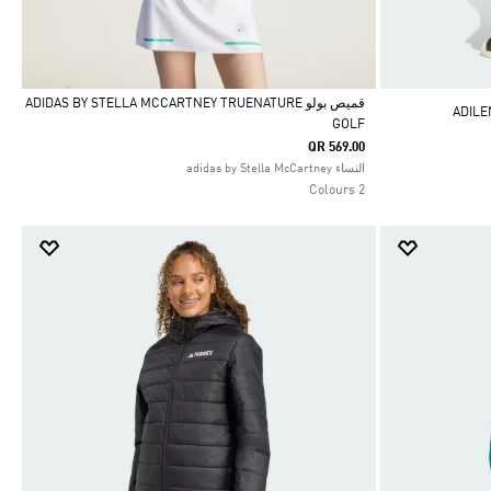
قميص بولو ADIDAS BY STELLA MCCARTNEY TRUENATURE
GOLF
Selected
QR 569.00
النساء adidas by Stella McCartney
2 Colours