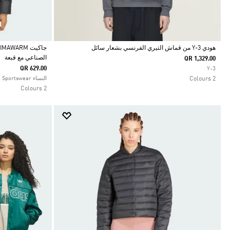
هودي Y-3 من قماش التيري الفرنسي بشعار سائل
الصناعي مع قبعة
QR 1,329.00
Selected
Selected
QR 629.00
Y-3
2 Colours
النساء Sportswear
2 Colours