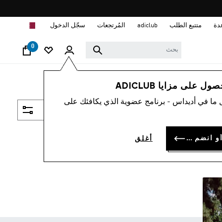
ا
دة
متتبع الطلب
adiclub
المُرتجعات
سجّل الدخول
0
 على مزايا ADICLUB
 ما في أديداس - برنامج عضوية الذي يكافئك على
فلتر و صنف
سجل الدخول أو انضم الآن
أغلق