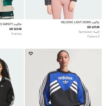
جاكيت HELIONIC LIGHT DOWN
جاكيت ORIGINALS VARSITY
QR 629.00
QR 569.00
Selected
النساء Sportswear
Originals
2 Colours