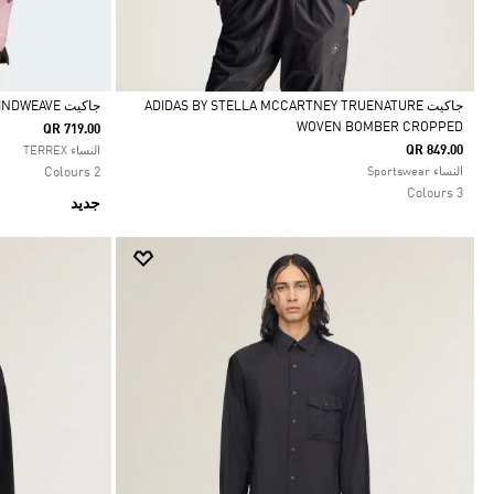
جاكيت ADIDAS BY STELLA MCCARTNEY TRUENATURE
جاكيت TERREX XPERIOR CLIMA365 LIGHT WINDWEAVE
WOVEN BOMBER CROPPED
QR 719.00
Selected
Selected
QR 849.00
النساء TERREX
النساء Sportswear
2 Colours
3 Colours
جديد