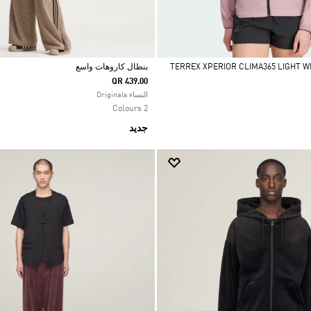
بنطال كاروهات واسع
QR 439.00
Selected
النساء Originals
2 Colours
جديد