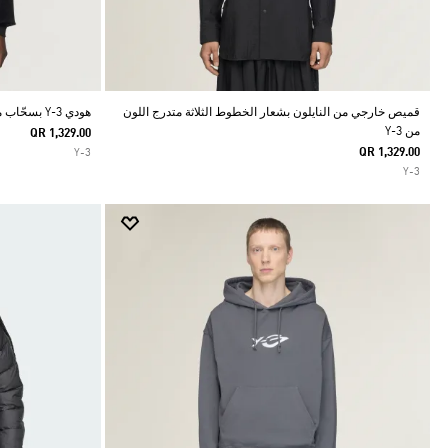
قميص خارجي من النايلون بشعار الخطوط الثلاثة متدرج اللون
هودي Y-3 بسحّاب من كوردروي مخملي
من Y-3
QR 1,329.00
QR 1,329.00
Y-3
Y-3