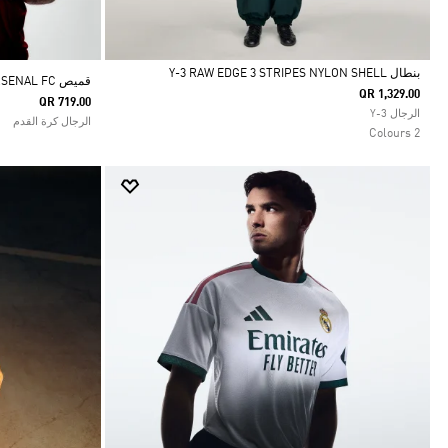
بنطال Y-3 RAW EDGE 3 STRIPES NYLON SHELL
قميص ARSENAL FC الأساسي الأصلي لموسم 26/27
QR 1,329.00
QR 719.00
Selected
الرجال Y-3
الرجال كرة القدم
2 Colours