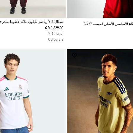
بنطال Y-3 رياضي نايلون بثلاثة خطوط متدرجة اللون
QR 1,329.00
Selected
الرجال Y-3
2 Colours