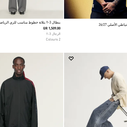
بنطال Y-3 بثلاثة خطوط مناسب للزي الرياضي
ي الأصلي 26/27
QR 1,509.00
Selected
الرجال Y-3
2 Colours