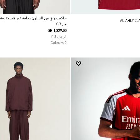
جاكيت واقٍ من النايلون بحافة غير مُحاكة وش
AL AHLY 25
من Y-3
Selected
QR 1,329.00
الرجال Y-3
2 Colours