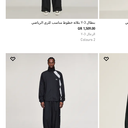
بنطال Y-3 بثلاثة خطوط مناسب للزي الرياضي
QR 1,509.00
Selected
الرجال Y-3
2 Colours