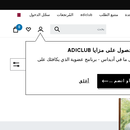
ا
دة
متتبع الطلب
adiclub
المُرتجعات
سجّل الدخول
0
 على مزايا ADICLUB
 ما في أديداس - برنامج عضوية الذي يكافئك على
فلتر و صنف
سجل الدخول أو انضم الآن
أغلق