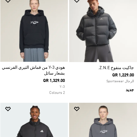
هودي Y-3 من قماش التيري الفرنسي
جاكيت منفوخ Z.N.E.
بشعار سائل
QR 1,229.00
QR 1,329.00
الرجال Sportswear
Y-3
جديد
2 Colours