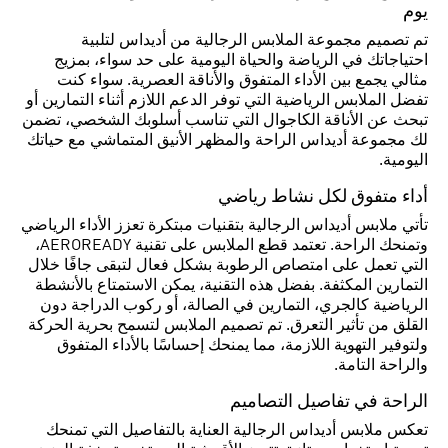
يوم
تم تصميم مجموعة الملابس الرجالية من أديداس لتلبية
احتياجاتك في الرياضة والحياة اليومية على حد سواء، بمزيج
مثالي يجمع بين الأداء المتفوق والأناقة العصرية. سواء كنت
تفضل الملابس الرياضية التي توفر الدعم اللازم أثناء التمارين أو
تبحث عن الأناقة الكاجوال التي تناسب أسلوبك الشخصي، تضمن
لك مجموعة أديداس الراحة والمظهر الأنيق المتماشي مع حياتك
اليومية.
أداء متفوق لكل نشاط رياضي
تأتي ملابس أديداس الرجالية بتقنيات مبتكرة تعزز الأداء الرياضي
وتمنحك الراحة. تعتمد قطع الملابس على تقنية AEROREADY،
التي تعمل على امتصاص الرطوبة بشكل فعال لتبقى جافًا خلال
التمارين المكثفة. بفضل هذه التقنية، يمكن الاستمتاع بالأنشطة
الرياضية كالجري، التمارين في الصالة، أو ركوب الدراجة دون
القلق من تأثير التعرق. تم تصميم الملابس لتسمح بحرية الحركة
ولتوفير التهوية اللازمة، مما يمنحك إحساسًا بالأداء المتفوق
والراحة التامة.
الراحة في تفاصيل التصاميم
تعكس ملابس أديداس الرجالية العناية بالتفاصيل التي تمنحك