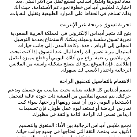
معاد تدويرها وابتكار أساليب تصنيع تقلل من الأثر البيئي. يعد
اختيارك لملابس أديداس خطوة نحو دعم الاستدامة، حيث أنك
بذلك تساهم في الحفاظ على الموارد الطبيعية وتقليل النفايات.
تجربة تسوق مريحة عبر الإنترنت
يتيح لك متجر أديداس الإلكتروني في المملكة العربية السعودية
تجربة تسوق سلسة وسهلة. يمكنك الاستمتاع بخدمة التوصيل
المجاني إلى الرياض، جدة، وكافة المدن، إلى جانب خيارات
استبدال مرنة تضمن لك راحة البال عند التسوق. إذا كنت تبحث
عن ملابس رياضية ترفع من أدائك اليومي أو قطع مميزة لتكمل
إطلالتك، فإن الموقع يتيح لك تصفح تشكيلة واسعة من الملابس
الرجالية واختيار الأنسب لك بسهولة.
الاهتمام بالتفاصيل لتحقيق الراحة
تصمم أديداس كل قطعة بعناية بحيث تتناسب مع جسمك وتدعم
حركتك. يتم تصنيع الملابس من أقمشة ذات جودة عالية لتتحمل
الاستخدام اليومي دون أن تفقد رونقها أو راحتها. سواء كنت
تمارس الرياضة أو تستعد ليوم عمل طويل، فإن تصميمات
أديداس تضمن لك الراحة التامة والثقة في مظهرك.
تجمع ملابس أديداس الرجالية بين الأداء المتفوق والتصميم
الأنيق، مما يمنحك الثقة التي تحتاجها في جميع جوانب حياتك