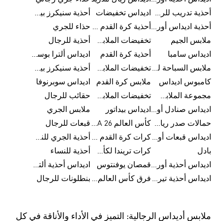
أحذية تدريب للرجال
اديداس تخفيضات
أحذية سنيكرز بيضاء للرجال
أحذية اديداس أورجينال للنساء
أحذية كرة القدم للرجال
حذاء للجري
ملابس الجيم
تخفيضات الملابس للأطفال
أحذية للرجال
اديداس سامبا
أحذية كرة القدم
اديداس ألترا بوست
ملابس السباحة للرجال
تخفيضات الملابس الرياضية
أحذية سنيكرز بيضاء للرجال
كامبوس اديداس
ملابس كرة القدم
اديداس سوبرنوفا
مجموعة الملابس الرياضية
تخفيضات الملابس للرجال
حقائب للرجال
اديداس صنادل أورجينال للنساء
اديداس بيداتور
ملابس الجري
حمالات صدر رياضية
كأس العالم FIFA 26™
قبعات للرجال
اديداس قبعات أورجينال للرجال
كرات كرة القدم للرجال
أحذية الجري للنساء
بادل
كرات تريندا لكأس العالم FIFA 26™
أحذية للنساء
اديداس أحذية أورجينال للرجال
قمصان يوفنتوس
اديداس أحذية ألترا بوست للرجال
اديداس أحذية تيريكس
فرق كأس العالم FIFA 26™
بنطلونات للرجال
ملابس أديداس الرجالية: التميز في الأداء والأناقة في كل