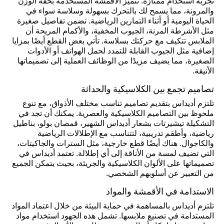
تجربة استخدام ممتازة. تتميز الأقمشة المستخدمة بخفة الوزن
والمرونة، مما يسمح لك بالتحرك بسهولة وسلاسة سواء في
الحياة اليومية أو أثناء التمارين الرياضية. تضمن تفاصيل صغيرة
مثل الأشرطة المرنة، الجيوب المخفية، والأكمام المريحة أن
الملابس تتكيف مع حركتك بسلاسة. تأتي بعض القطع أيضًا بمزايا
إضافية مثل الجيوب القابلة للتمدد لحمل الهواتف أو الأدوات
الصغيرة، مما يضيف مزيدًا من الوظائف العملية إلى تصميماتها
الأنيقة.
تصاميم تجمع بين الكلاسيكية والحداثة
تلتزم أديداس بتقديم تصاميم تناسب مختلف الأذواق، مع تنوع
ملحوظ بين التصاميم الكلاسيكية والعصرية. يمكنك أن تجد في
التشكيلة تيشيرتات بشعار أديداس الشهير، قمصان بولو، بناطيل
رياضية، وأطقم تدريبية، لتتناسب مع الإطلالات الرياضية
والكاجوال. هناك أيضًا قطع خارجية، مثل السترات والجاكيتات،
التي تضيف لمسة من الأناقة إلى أي إطلالة. تعتمد أديداس في
تصميماتها على الألوان الكلاسيكية والجريئة، بحيث يتمكن الجميع
من التعبير عن أسلوبهم الشخصي.
الاستدامة في الأقمشة والمواد
تلتزم أديداس بالمساهمة في حماية البيئة من خلال اعتماد المواد
المستدامة في تصنيع ملابسها. تشمل هذه الجهود استخدام مواد