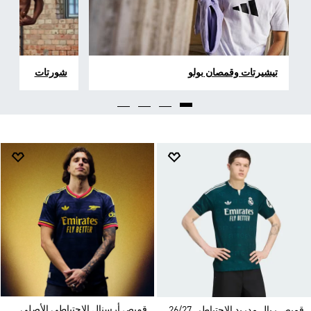
تيشيرتات وقمصان بولو
شورتات
قميص أرسنال الاحتياطي الأصلي
قميص ريال مدريد الاحتياطي 26/27