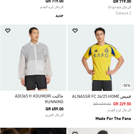
QR 719.00
QR 719.00
الرجال كرة القدم
الرجال Originals
2 Colours
جديد
-50%
جاكيت ADI365 H.KOUMORI
قميص ALNASSR FC 24/25 HOME
RUNNING
Price Reduced From
To
QR 459.00
QR 229.50
QR 659.00
الرجال كرة القدم
الرجال الجري
Made For The Fans