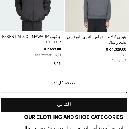
جاكيت ESSENTIALS CLIMAWARM
هودي Y-3 من قماش التيري الفرنسي
PUFFER
بشعار سائل
QR 659.00
QR 1,329.00
الرجال Sportswear
Y-3
2 Colours
جديد
صفحة
1 ل 75
التالي
OUR CLOTHING AND SHOE CATEGORIES
اديداس أحذية أورجينالز
اديداس ريال مدريد
حذاء جري رجالي