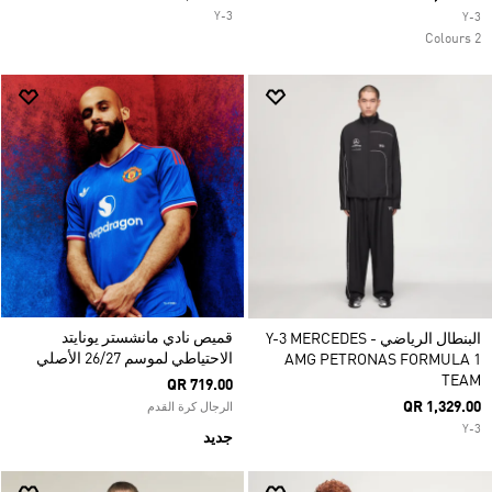
Y-3
Y-3
2 Colours
قميص نادي مانشستر يونايتد
البنطال الرياضي Y-3 MERCEDES -
الاحتياطي لموسم 26/27 الأصلي
AMG PETRONAS FORMULA 1
TEAM
QR 719.00
QR 1,329.00
الرجال كرة القدم
Y-3
جديد