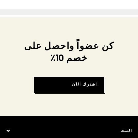
كن عضواً واحصل على
خصم 10٪
اشترك الآن
المنت