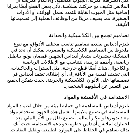
مثل الأشرطة المرنة، الجيوب المخفية، والأكمام المريحة أن
الملابس تتكيف مع حركتك بسلاسة. تأتي بعض القطع أيضًا بمزايا
إضافية مثل الجيوب القابلة للتمدد لحمل الهواتف أو الأدوات
الصغيرة، مما يضيف مزيدًا من الوظائف العملية إلى تصميماتها
الأنيقة.
تصاميم تجمع بين الكلاسيكية والحداثة
تلتزم أديداس بتقديم تصاميم تناسب مختلف الأذواق، مع تنوع
ملحوظ بين التصاميم الكلاسيكية والعصرية. يمكنك أن تجد في
التشكيلة تيشيرتات بشعار أديداس الشهير، قمصان بولو، بناطيل
رياضية، وأطقم تدريبية، لتتناسب مع الإطلالات الرياضية
والكاجوال. هناك أيضًا قطع خارجية، مثل السترات والجاكيتات،
التي تضيف لمسة من الأناقة إلى أي إطلالة. تعتمد أديداس في
تصميماتها على الألوان الكلاسيكية والجريئة، بحيث يتمكن الجميع
من التعبير عن أسلوبهم الشخصي.
الاستدامة في الأقمشة والمواد
تلتزم أديداس بالمساهمة في حماية البيئة من خلال اعتماد المواد
المستدامة في تصنيع ملابسها. تشمل هذه الجهود استخدام مواد
معاد تدويرها وابتكار أساليب تصنيع تقلل من الأثر البيئي. يعد
اختيارك لملابس أديداس خطوة نحو دعم الاستدامة، حيث أنك
بذلك تساهم في الحفاظ على الموارد الطبيعية وتقليل النفايات.