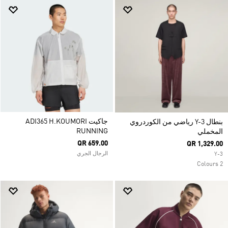
جاكيت ADI365 H.KOUMORI
بنطال Y-3 رياضي من الكوردروي
RUNNING
المخملي
QR 659.00
QR 1,329.00
الرجال الجري
Y-3
2 Colours