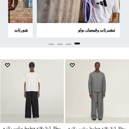
تيشيرتات وقمصان بولو
شورتات
بنطال Y-3 بثلاثة خطوط مناسب للزي
بنطال Y-3 بثلاثة خطوط مناسب للزي