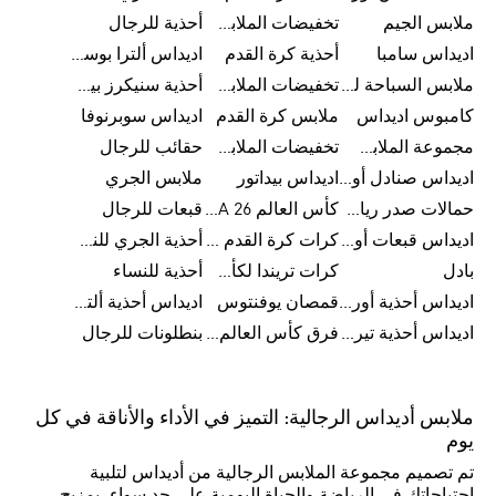
ملابس الجيم
تخفيضات الملابس للأطفال
أحذية للرجال
اديداس سامبا
أحذية كرة القدم
اديداس ألترا بوست
ملابس السباحة للرجال
تخفيضات الملابس الرياضية
أحذية سنيكرز بيضاء للرجال
كامبوس اديداس
ملابس كرة القدم
اديداس سوبرنوفا
مجموعة الملابس الرياضية
تخفيضات الملابس للرجال
حقائب للرجال
اديداس صنادل أورجينال للنساء
اديداس بيداتور
ملابس الجري
حمالات صدر رياضية
كأس العالم FIFA 26™
قبعات للرجال
اديداس قبعات أورجينال للرجال
كرات كرة القدم للرجال
أحذية الجري للنساء
بادل
كرات تريندا لكأس العالم FIFA 26™
أحذية للنساء
اديداس أحذية أورجينال للرجال
قمصان يوفنتوس
اديداس أحذية ألترا بوست للرجال
اديداس أحذية تيريكس
فرق كأس العالم FIFA 26™
بنطلونات للرجال
ملابس أديداس الرجالية: التميز في الأداء والأناقة في كل
يوم
تم تصميم مجموعة الملابس الرجالية من أديداس لتلبية