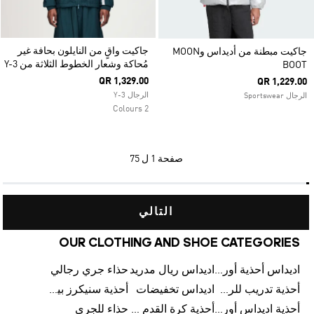
جاكيت واقٍ من النايلون بحافة غير
جاكيت مبطنة من أديداس وMOON
مُحاكة وشعار الخطوط الثلاثة من Y-3
BOOT
QR 1,329.00
QR 1,229.00
الرجال Y-3
الرجال Sportswear
2 Colours
صفحة
1 ل 75
التالي
OUR CLOTHING AND SHOE CATEGORIES
اديداس أحذية أورجينالز
اديداس ريال مدريد
حذاء جري رجالي
أحذية تدريب للرجال
اديداس تخفيضات
أحذية سنيكرز بيضاء للرجال
أحذية اديداس أورجينال للنساء
أحذية كرة القدم للرجال
حذاء للجري