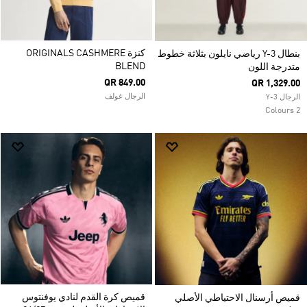
كنزة ORIGINALS CASHMERE
بنطال Y-3 رياضي نايلون بثلاثة خطوط
BLEND
متدرجة اللون
QR 849.00
QR 1,329.00
الرجال غولف
الرجال Y-3
2 Colours
قميص كرة القدم لنادي يوفنتوس
قميص أرسنال الاحتياطي الأصلي