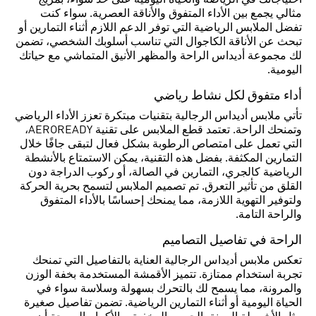
احتياجاتك في الرياضة والحياة اليومية على حد سواء، بمزيج
مثالي يجمع بين الأداء المتفوق والأناقة العصرية. سواء كنت
تفضل الملابس الرياضية التي توفر الدعم اللازم أثناء التمارين أو
تبحث عن الأناقة الكاجوال التي تناسب أسلوبك الشخصي، تضمن
لك مجموعة أديداس الراحة والمظهر الأنيق المتماشي مع حياتك
اليومية.
أداء متفوق لكل نشاط رياضي
تأتي ملابس أديداس الرجالية بتقنيات مبتكرة تعزز الأداء الرياضي
وتمنحك الراحة. تعتمد قطع الملابس على تقنية AEROREADY،
التي تعمل على امتصاص الرطوبة بشكل فعال لتبقى جافًا خلال
التمارين المكثفة. بفضل هذه التقنية، يمكن الاستمتاع بالأنشطة
الرياضية كالجري، التمارين في الصالة، أو ركوب الدراجة دون
القلق من تأثير التعرق. تم تصميم الملابس لتسمح بحرية الحركة
ولتوفير التهوية اللازمة، مما يمنحك إحساسًا بالأداء المتفوق
والراحة التامة.
الراحة في تفاصيل التصاميم
تعكس ملابس أديداس الرجالية العناية بالتفاصيل التي تمنحك
تجربة استخدام ممتازة. تتميز الأقمشة المستخدمة بخفة الوزن
والمرونة، مما يسمح لك بالتحرك بسهولة وسلاسة سواء في
الحياة اليومية أو أثناء التمارين الرياضية. تضمن تفاصيل صغيرة