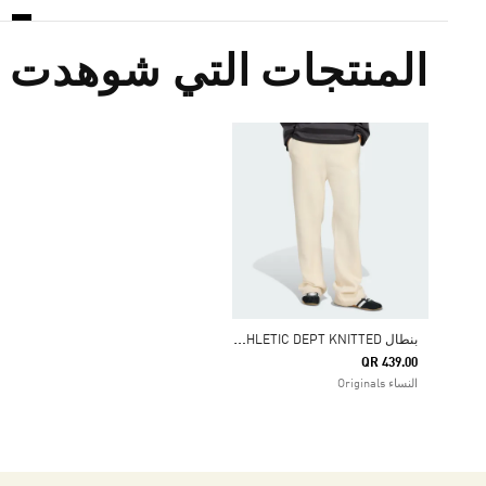
المنتجات التي شوهدت م
ب
نطال ADIDAS ORIGINALS ATHLETIC DEPT KNITTED
QR 439.00
النساء Originals