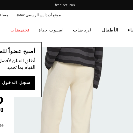
Pause
free returns
promotion
موقع أديداس الرسمي Qatar
مساع
rotation
اء
الأطفال
الرياضات
اسلوب حياة
تخفيضات
ال
أصبح عضواً للحصول
أطلق العنان لأفضل
)
القيام بما تحب.
C
D
00
te