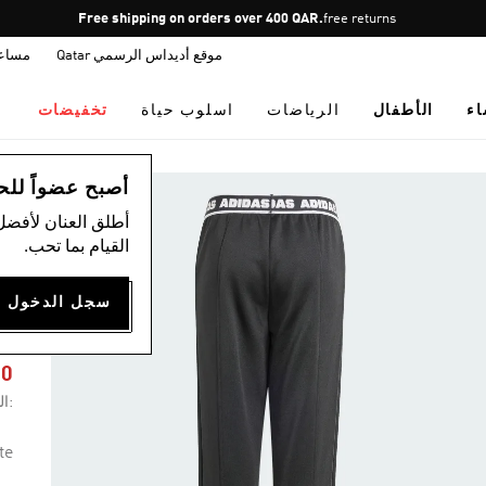
Pause
Free shipping on orders over 400 QAR.
free returns
promotion
موقع أديداس الرسمي Qatar
مساع
rotation
اء
الأطفال
الرياضات
اسلوب حياة
تخفيضات
ال
أصبح عضواً للحصول
أطلق العنان لأفضل
القيام بما تحب.
T
60
:ال
te