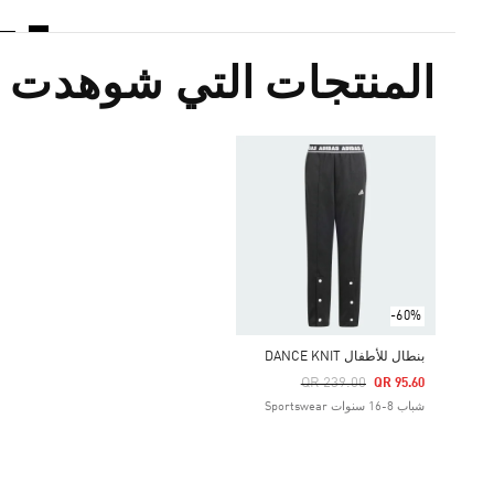
المنتجات التي شوهدت م
-60%
بنطال للأطفال DANCE KNIT
Price Reduced From
To
QR 239.00
QR 95.60
شباب 8-16 سنوات Sportswear