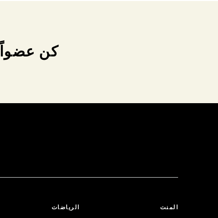
كن عضواً 
المنت
الرياضات