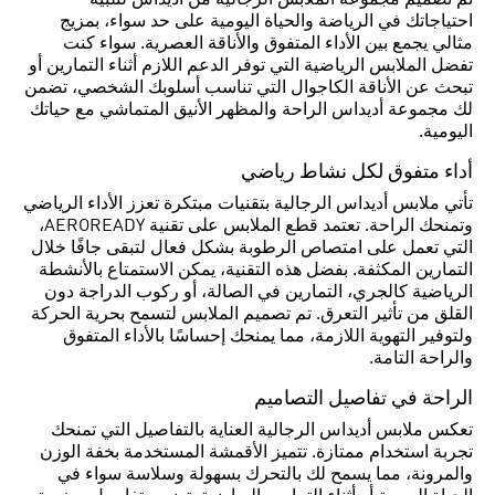
تم تصميم مجموعة الملابس الرجالية من أديداس لتلبية
احتياجاتك في الرياضة والحياة اليومية على حد سواء، بمزيج
مثالي يجمع بين الأداء المتفوق والأناقة العصرية. سواء كنت
تفضل الملابس الرياضية التي توفر الدعم اللازم أثناء التمارين أو
تبحث عن الأناقة الكاجوال التي تناسب أسلوبك الشخصي، تضمن
لك مجموعة أديداس الراحة والمظهر الأنيق المتماشي مع حياتك
اليومية.
أداء متفوق لكل نشاط رياضي
تأتي ملابس أديداس الرجالية بتقنيات مبتكرة تعزز الأداء الرياضي
وتمنحك الراحة. تعتمد قطع الملابس على تقنية AEROREADY،
التي تعمل على امتصاص الرطوبة بشكل فعال لتبقى جافًا خلال
التمارين المكثفة. بفضل هذه التقنية، يمكن الاستمتاع بالأنشطة
الرياضية كالجري، التمارين في الصالة، أو ركوب الدراجة دون
القلق من تأثير التعرق. تم تصميم الملابس لتسمح بحرية الحركة
ولتوفير التهوية اللازمة، مما يمنحك إحساسًا بالأداء المتفوق
والراحة التامة.
الراحة في تفاصيل التصاميم
تعكس ملابس أديداس الرجالية العناية بالتفاصيل التي تمنحك
تجربة استخدام ممتازة. تتميز الأقمشة المستخدمة بخفة الوزن
والمرونة، مما يسمح لك بالتحرك بسهولة وسلاسة سواء في