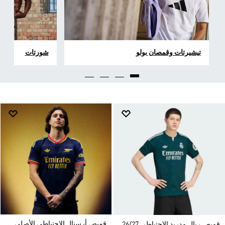
تيشيرتات وقمصان بولو
شورتات
قميص أرسنال الاحتياطي الأصلي
قميص ريال مدريد الاحتياطي 26/27