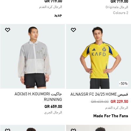
QR 719.00
QR 719.00
الرجال كرة القدم
الرجال Originals
2 Colours
جديد
-50%
جاكيت ADI365 H.KOUMORI
قميص ALNASSR FC 24/25 HOME
RUNNING
Price Reduced From
To
QR 459.00
QR 229.50
QR 659.00
الرجال كرة القدم
الرجال الجري
Made For The Fans