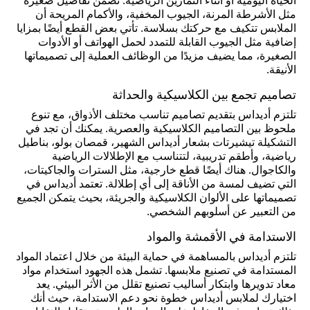
الحياة اليومية أو أثناء التمارين الرياضية. تضمن تفاصيل صغيرة
مثل الأشرطة المرنة، الجيوب المخفية، والأكمام المريحة أن
الملابس تتكيف مع حركتك بسلاسة. تأتي بعض القطع أيضًا بمزايا
إضافية مثل الجيوب القابلة للتمدد لحمل الهواتف أو الأدوات
الصغيرة، مما يضيف مزيدًا من الوظائف العملية إلى تصميماتها
الأنيقة.
تصاميم تجمع بين الكلاسيكية والحداثة
تلتزم أديداس بتقديم تصاميم تناسب مختلف الأذواق، مع تنوع
ملحوظ بين التصاميم الكلاسيكية والعصرية. يمكنك أن تجد في
التشكيلة تيشيرتات بشعار أديداس الشهير، قمصان بولو، بناطيل
رياضية، وأطقم تدريبية، لتتناسب مع الإطلالات الرياضية
والكاجوال. هناك أيضًا قطع خارجية، مثل السترات والجاكيتات،
التي تضيف لمسة من الأناقة إلى أي إطلالة. تعتمد أديداس في
تصميماتها على الألوان الكلاسيكية والجريئة، بحيث يتمكن الجميع
من التعبير عن أسلوبهم الشخصي.
الاستدامة في الأقمشة والمواد
تلتزم أديداس بالمساهمة في حماية البيئة من خلال اعتماد المواد
المستدامة في تصنيع ملابسها. تشمل هذه الجهود استخدام مواد
معاد تدويرها وابتكار أساليب تصنيع تقلل من الأثر البيئي. يعد
اختيارك لملابس أديداس خطوة نحو دعم الاستدامة، حيث أنك