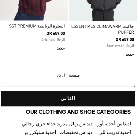
السترة الرياضية SST PREMIUM
جاكيت ESSENTIALS CLIMAWARM
PUFFER
QR 659.00
QR 659.00
الرجال Originals
الرجال Sportswear
جديد
جديد
صفحة
1 ل 75
التالي
OUR CLOTHING AND SHOE CATEGORIES
اديداس أحذية أورجينالز
اديداس ريال مدريد
حذاء جري رجالي
أحذية تدريب للرجال
اديداس تخفيضات
أحذية سنيكرز بيضاء للرجال