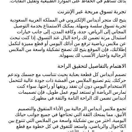
بذلك تساهم في الحفاظ على الموارد الطبيعية وتقليل النفايات.
تجربة تسوق مريحة عبر الإنترنت
يتيح لك متجر أديداس الإلكتروني في المملكة العربية السعودية
تجربة تسوق سلسة وسهلة. يمكنك الاستمتاع بخدمة التوصيل
المجاني إلى الرياض، جدة، وكافة المدن، إلى جانب خيارات
استبدال مرنة تضمن لك راحة البال عند التسوق. إذا كنت تبحث
عن ملابس رياضية ترفع من أدائك اليومي أو قطع مميزة لتكمل
إطلالتك، فإن الموقع يتيح لك تصفح تشكيلة واسعة من الملابس
الرجالية واختيار الأنسب لك بسهولة.
الاهتمام بالتفاصيل لتحقيق الراحة
تصمم أديداس كل قطعة بعناية بحيث تتناسب مع جسمك وتدعم
حركتك. يتم تصنيع الملابس من أقمشة ذات جودة عالية لتتحمل
الاستخدام اليومي دون أن تفقد رونقها أو راحتها. سواء كنت
تمارس الرياضة أو تستعد ليوم عمل طويل، فإن تصميمات
أديداس تضمن لك الراحة التامة والثقة في مظهرك.
تجمع ملابس أديداس الرجالية بين الأداء المتفوق والتصميم
الأنيق، مما يمنحك الثقة التي تحتاجها في جميع جوانب حياتك
اليومية. اختر من بين تشكيلة واسعة من الملابس التي تتنوع بين
الكاجوال والرياضي، واستعد للتفوق في كل خطوة مع قطع