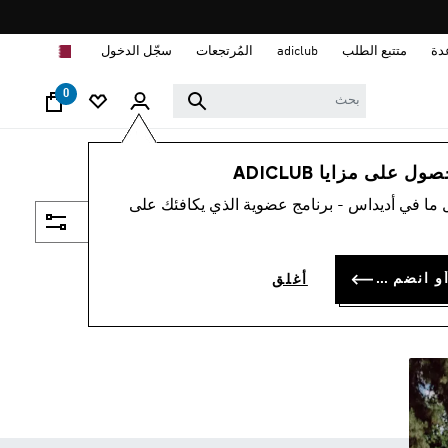
ا
دة
متتبع الطلب
adiclub
المُرتجعات
سجّل الدخول
0
 على مزايا ADICLUB
 ما في أديداس - برنامج عضوية الذي يكافئك على
فلتر و صنف
سجل الدخول أو انضم الآن
أغلق