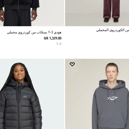
هودي Y-3 بسحّاب من كوردروي مخملي
QR 1,329.00
Y-3