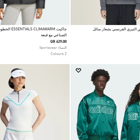
جاكيت LIMAWARM
الصناعي مع قبعة
Selected
QR 629.00
النساء Sportswear
2 Colours