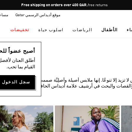
Pause
Free shipping on orders over 400 QAR.
free returns
promotion
موقع أديداس الرسمي Qatar
مساع
rotation
اء
الأطفال
الرياضات
اسلوب حياة
تخفيضات
أصبح عضواً للحصول
أطلق العنان لأفضل
القيام بما تحب.
زيد إلا تنوعًا. إنها ملابس أصيلة وأصلِيَّة صممت لكيلا يقلدها أي
القصات والبحث في أرشيف علامة أديداس الحافل. المواد