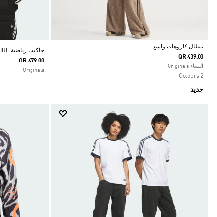
بنطال كاروهات واسع
جاكيت رياضية SKATEBOARDING VINTAGE SUPERFIRE
QR 439.00
QR 479.00
Selected
النساء Originals
Originals
2 Colours
جديد