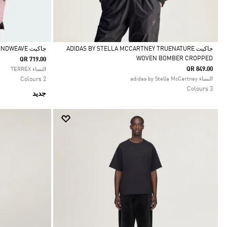
جاكيت ADIDAS BY STELLA MCCARTNEY TRUENATURE
جاكيت TERREX XPERIOR CLIMA365 LIGHT WINDWEAVE
WOVEN BOMBER CROPPED
QR 719.00
Selected
Selected
QR 849.00
النساء TERREX
النساء adidas by Stella McCartney
2 Colours
3 Colours
جديد