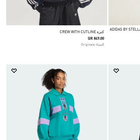
ADIDAS BY STELLA M
كنزة CREW WITH CUTLINE
QR 849.00
النساء Originals