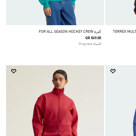
TERREX MULTI ES
كنزة FOR ALL SEASON HOCKEY CREW
QR 849.00
النساء Originals