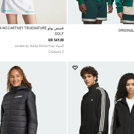
قميص بولو CCARTNEY TRUENATURE
GOLF
Selected
QR 569.00
النساء adidas by Stella McCartney
2 Colours