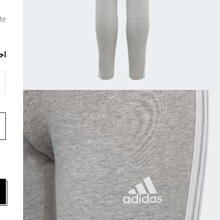
te
اخ