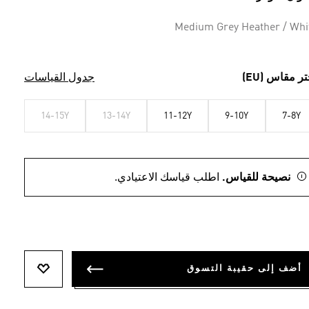
Medium Grey Heather / Whi
تر مقاس (EU)
جدول القياسات
14-15Y
13-14Y
11-12Y
9-10Y
7-8Y
نصيحة للقياس.
اطلب قياسك الاعتيادي.
أضف إلى حقيبة التسوق
أضف إلى ل