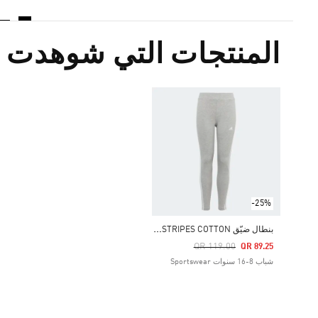
المنتجات التي شوهدت م
-25%
ب
نطال ضيّق ESSENTIALS 3-STRIPES COTTON
Price Reduced From
To
QR 119.00
QR 89.25
شباب 8-16 سنوات Sportswear