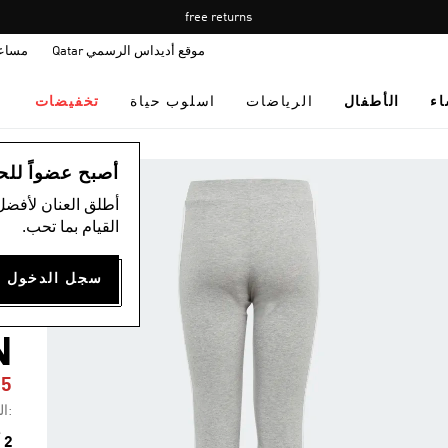
Pause
free returns
promotion
موقع أديداس الرسمي Qatar
مساع
rotation
اء
الأطفال
الرياضات
اسلوب حياة
تخفيضات
ال
أصبح عضواً للحصول
أطلق العنان لأفضل
القيام بما تحب.
ب
-
N
25
:ال
2 ألوان متوفرة