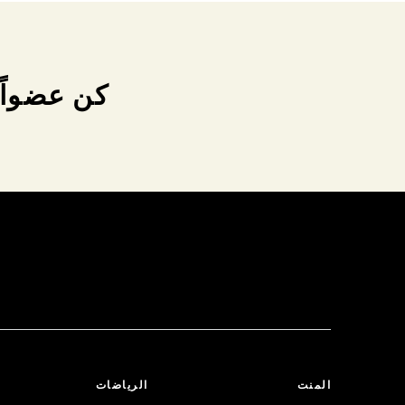
كن عضواً 
المنت
الرياضات