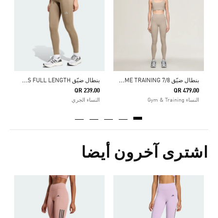
0
ال
ب
نطال ضيّق ADIDAS X ENTIRE STUDIOS OPTIME TRAINING 7/8
ب
نطال ضيّق RUN ESSENTIALS FULL LENGTH
QR 239.00
QR 479.00
النساء Gym & Training
النساء الجري
اشترى آخرون أيضا
Price Reduced From
To
0
ا