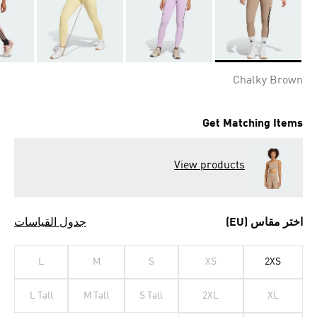
Selected
Chalky Brown
Get Matching Items
View products
اختر مقاس (EU)
جدول القياسات
L
M
S
XS
2XS
L Tall
M Tall
S Tall
2XL
XL