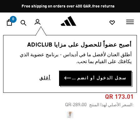
ا
Pause
Free shipping on orders over 400 QAR.
free returns
promotion
rotation
0
النساء
الملابس
أصبح عضواً للحصول على مزايا ADICLUB
أطلق العنان لأفضل ما في أديداس - برنامج عضوية الذي
4.5
(218)
-40%
متوسط
يكافئك على القيام بما تحب.
قيمة
التقييم
بنطال ضيق OPTIME 3-
هو
سجل الدخول أو انضم الآن
أغلق
4.5
STRIPES FULL-LENGTH
من
5
نجوم.
QR 173.01
Read
Price reduced from
to
QR 289.00
:السعر الأصلي لهذا المنتج
218
Reviews.
رابط
نفس
الصفحة.