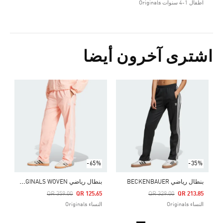
اطفال 1-4 سنوات Originals
اشترى آخرون أيضا
ب
Price Reduced From
To
0
ا
-65%
-35%
ب
نطال رياضي ADIDAS ORIGINALS WOVEN
بنطال رياضي BECKENBAUER
Price Reduced From
To
Price Reduced From
To
QR 359.00
QR 125.65
QR 329.00
QR 213.85
النساء Originals
النساء Originals