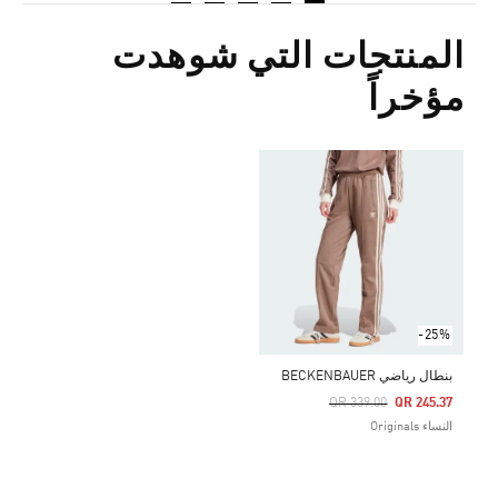
المنتجات التي شوهدت
مؤخراً
-25%
بنطال رياضي BECKENBAUER
Price Reduced From
To
QR 339.00
QR 245.37
النساء Originals