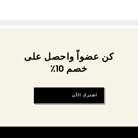
كن عضواً واحصل على
خصم 10٪
اشترك الآن