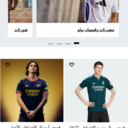
تيشيرتات وقمصان بولو
شورتات
قميص أرسنال الاحتياطي الأصلي
قميص ريال مدريد الاحتياطي 26/27