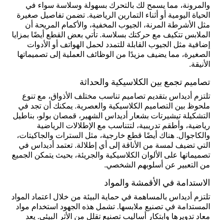
والمرونة، مما يسمح لك بالتحرك بسهولة وسلاسة سواء في
الحياة اليومية أو أثناء التمارين الرياضية. تضمن تفاصيل صغيرة
مثل الأشرطة المرنة، الجيوب المخفية، والأكمام المريحة أن
الملابس تتكيف مع حركتك بسلاسة. تأتي بعض القطع أيضًا بمزايا
إضافية مثل الجيوب القابلة للتمدد لحمل الهواتف أو الأدوات
الصغيرة، مما يضيف مزيدًا من الوظائف العملية إلى تصميماتها
الأنيقة.
تصاميم تجمع بين الكلاسيكية والحداثة
تلتزم أديداس بتقديم تصاميم تناسب مختلف الأذواق، مع تنوع
ملحوظ بين التصاميم الكلاسيكية والعصرية. يمكنك أن تجد في
التشكيلة تيشيرتات بشعار أديداس الشهير، قمصان بولو، بناطيل
رياضية، وأطقم تدريبية، لتتناسب مع الإطلالات الرياضية
والكاجوال. هناك أيضًا قطع خارجية، مثل السترات والجاكيتات،
التي تضيف لمسة من الأناقة إلى أي إطلالة. تعتمد أديداس في
تصميماتها على الألوان الكلاسيكية والجريئة، بحيث يتمكن الجميع
من التعبير عن أسلوبهم الشخصي.
الاستدامة في الأقمشة والمواد
تلتزم أديداس بالمساهمة في حماية البيئة من خلال اعتماد المواد
المستدامة في تصنيع ملابسها. تشمل هذه الجهود استخدام مواد
معاد تدويرها وابتكار أساليب تصنيع تقلل من الأثر البيئي. يعد