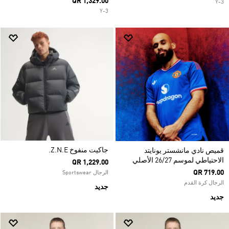
QR 1,329.00
Y-3
Y-3
جاكيت منفوخ Z.N.E.
قميص نادي مانشستر يونايتد
الاحتياطي لموسم 26/27 الأصلي
QR 1,229.00
QR 719.00
الرجال Sportswear
الرجال كرة القدم
جديد
جديد