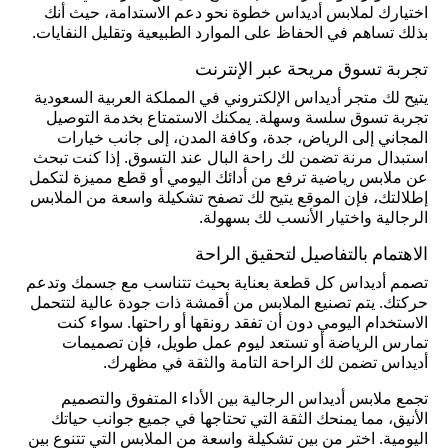
اختيارك لملابس أديداس خطوة نحو دعم الاستدامة، حيث أنك
بذلك تساهم في الحفاظ على الموارد الطبيعية وتقليل النفايات.
تجربة تسوق مريحة عبر الإنترنت
يتيح لك متجر أديداس الإلكتروني في المملكة العربية السعودية
تجربة تسوق سلسة وسهلة. يمكنك الاستمتاع بخدمة التوصيل
المجاني إلى الرياض، جدة، وكافة المدن، إلى جانب خيارات
استبدال مرنة تضمن لك راحة البال عند التسوق. إذا كنت تبحث
عن ملابس رياضية ترفع من أدائك اليومي أو قطع مميزة لتكمل
إطلالتك، فإن الموقع يتيح لك تصفح تشكيلة واسعة من الملابس
الرجالية واختيار الأنسب لك بسهولة.
الاهتمام بالتفاصيل لتحقيق الراحة
تصمم أديداس كل قطعة بعناية بحيث تتناسب مع جسمك وتدعم
حركتك. يتم تصنيع الملابس من أقمشة ذات جودة عالية لتتحمل
الاستخدام اليومي دون أن تفقد رونقها أو راحتها. سواء كنت
تمارس الرياضة أو تستعد ليوم عمل طويل، فإن تصميمات
أديداس تضمن لك الراحة التامة والثقة في مظهرك.
تجمع ملابس أديداس الرجالية بين الأداء المتفوق والتصميم
الأنيق، مما يمنحك الثقة التي تحتاجها في جميع جوانب حياتك
اليومية. اختر من بين تشكيلة واسعة من الملابس التي تتنوع بين