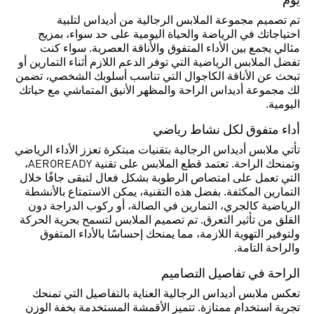
يوم
تم تصميم مجموعة الملابس الرجالية من أديداس لتلبية
احتياجاتك في الرياضة والحياة اليومية على حد سواء، بمزيج
مثالي يجمع بين الأداء المتفوق والأناقة العصرية. سواء كنت
تفضل الملابس الرياضية التي توفر الدعم اللازم أثناء التمارين أو
تبحث عن الأناقة الكاجوال التي تناسب أسلوبك الشخصي، تضمن
لك مجموعة أديداس الراحة والمظهر الأنيق المتماشي مع حياتك
اليومية.
أداء متفوق لكل نشاط رياضي
تأتي ملابس أديداس الرجالية بتقنيات مبتكرة تعزز الأداء الرياضي
وتمنحك الراحة. تعتمد قطع الملابس على تقنية AEROREADY،
التي تعمل على امتصاص الرطوبة بشكل فعال لتبقى جافًا خلال
التمارين المكثفة. بفضل هذه التقنية، يمكن الاستمتاع بالأنشطة
الرياضية كالجري، التمارين في الصالة، أو ركوب الدراجة دون
القلق من تأثير التعرق. تم تصميم الملابس لتسمح بحرية الحركة
ولتوفير التهوية اللازمة، مما يمنحك إحساسًا بالأداء المتفوق
والراحة التامة.
الراحة في تفاصيل التصاميم
تعكس ملابس أديداس الرجالية العناية بالتفاصيل التي تمنحك
تجربة استخدام ممتازة. تتميز الأقمشة المستخدمة بخفة الوزن