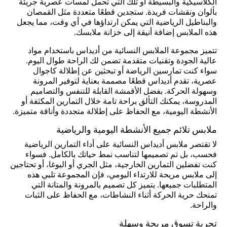
الكلاسيكية والبسيطة أو تلك التي تحمل لمسات عصرية جريئة
بألوان ونقشات فريدة. ستجدين قطعًا متعددة مثل القمصان
والبناطيل الرياضية التي يمكن ارتداؤها في أي وقت، مما يجعل
هذه الملابس إضافة أنيقة إلى خزانة ملابسك.
تتميز مجموعة الملابس النسائية من أديداس باستخدام مواد
عالية الجودة وتقنيات متقدمة تضمن لك الراحة طوال اليوم.
سواء كنت تمارسين الرياضة أو تبحثين عن إطلالة كاجوال
عصرية، تقدم أديداس قطعًا مصممة بعناية لتوفير المرونة
وسهولة الحركة. بفضل الأقمشة القابلة للتنفس والتصاميم
المدروسة، يمكنك التألق براحة تامة خلال التمارين المكثفة أو
الأنشطة اليومية، مع الحفاظ على إطلالة متجددة وأناقة متميزة.
ملابس تلائم جميع الأنشطة اليومية والرياضية
لا تقتصر ملابس أديداس النسائية على أداء التمارين الرياضية
فحسب، بل تم تصميمها لتناسب نمط حياتك بالكامل. فسواء
كنت تفضلين التمارين الخارجية، مثل الجري أو اليوغا، أو تحتاجين
إلى ملابس مريحة للارتداء اليومي، فإن المجموعة تلبي هذه
المتطلبات جميعها. يتميز كل تصميم بالمرونة والمتانة التي
تمنحك حرية الحركة أثناء النشاطات، مع الحفاظ على الثبات
والراحة.
تجربة تسوق مريحة وسهلة