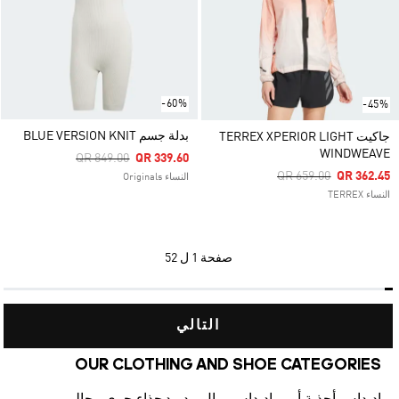
-60%
-45%
بدلة جسم BLUE VERSION KNIT
جاكيت TERREX XPERIOR LIGHT
WINDWEAVE
Price Reduced From
To
QR 849.00
QR 339.60
Price Reduced From
To
QR 659.00
QR 362.45
النساء Originals
النساء TERREX
صفحة
1 ل 52
التالي
OUR CLOTHING AND SHOE CATEGORIES