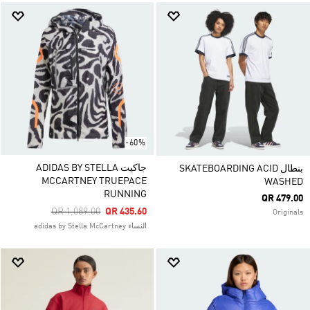
-60%
جاكيت ADIDAS BY STELLA
بنطال SKATEBOARDING ACID
MCCARTNEY TRUEPACE
WASHED
RUNNING
QR 479.00
Price Reduced From
To
QR 1,089.00
QR 435.60
Originals
النساء adidas by Stella McCartney