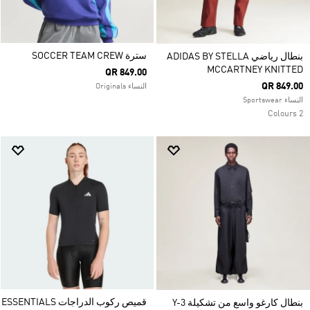
سترة SOCCER TEAM CREW
بنطال رياضي ADIDAS BY STELLA
MCCARTNEY KNITTED
QR 849.00
QR 849.00
النساء Originals
النساء Sportswear
2 Colours
قميص ركوب الدراجات ESSENTIALS
بنطال كارغو واسع من تشكيلة Y-3