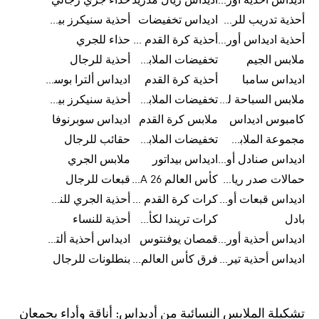
اديداس أحذية أورجينالز
اديداس ريال مدريد
حذاء جري رجالي
أحذية تدريب للرجال
اديداس تخفيضات
أحذية سنيكرز بيضاء للرجال
أحذية اديداس أورجينال للنساء
أحذية كرة القدم للرجال
حذاء للجري
ملابس الجيم
تخفيضات الملابس للأطفال
أحذية للرجال
اديداس سامبا
أحذية كرة القدم
اديداس ألترا بوست
ملابس السباحة للرجال
تخفيضات الملابس الرياضية
أحذية سنيكرز بيضاء للرجال
كامبوس اديداس
ملابس كرة القدم
اديداس سوبرنوفا
مجموعة الملابس الرياضية
تخفيضات الملابس للرجال
حقائب للرجال
اديداس صنادل أورجينال للنساء
اديداس بيداتور
ملابس الجري
حمالات صدر رياضية
كأس العالم FIFA 26™
قبعات للرجال
اديداس قبعات أورجينال للرجال
كرات كرة القدم للرجال
أحذية الجري للنساء
بادل
كرات تريندا لكأس العالم FIFA 26™
أحذية للنساء
اديداس أحذية أورجينال للرجال
قمصان يوفنتوس
اديداس أحذية ألترا بوست للرجال
اديداس أحذية تيريكس
فرق كأس العالم FIFA 26™
بنطلونات للرجال
تشكيلة الملابس النسائية من أديداس: أناقة وأداء يجمعان