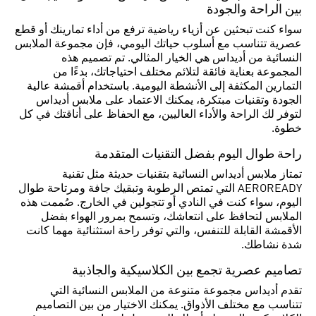
بين الراحة والجودة
سواء كنت تبحثين عن أزياء رياضية ترفع من أداء تمارينك أو قطع
عصرية تتناسب مع أسلوب حياتك اليومي، فإن مجموعة الملابس
النسائية من أديداس هي الخيار المثالي. تم تصميم هذه
المجموعة بعناية فائقة لتلائم مختلف احتياجاتك، بدءًا من
التمارين المكثفة إلى الأنشطة اليومية. باستخدام أقمشة عالية
الجودة وتقنيات مبتكرة، يمكنك الاعتماد على ملابس أديداس
لتوفر لك الراحة والأداء العاليين، مع الحفاظ على أناقتك في كل
خطوة.
راحة طوال اليوم بفضل التقنيات المتقدمة
تمتاز ملابس أديداس النسائية بتقنيات حديثة مثل تقنية
AEROREADY التي تمتص الرطوبة وتبقيك جافة ومرتاحة طوال
اليوم، سواء كنت في النادي أو تتجولين في الخارج. صُممت هذه
الملابس لتحافظ على انتعاشك، وتسمح بمرور الهواء بفضل
الأقمشة القابلة للتنفس، والتي توفر راحة استثنائية مهما كانت
شدة نشاطك.
تصاميم عصرية تجمع بين الكلاسيكية والجاذبية
تقدم أديداس مجموعة متنوعة من الملابس النسائية التي
تتناسب مع مختلف الأذواق. يمكنك الاختيار من بين التصاميم