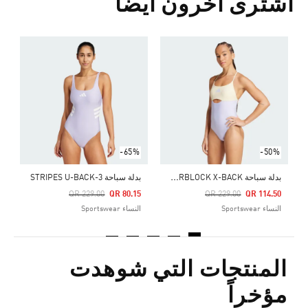
اشترى آخرون أيضا
ب
Price Reduced From
To
0
ا
-65%
-50%
ب
دلة سباحة PADDED COLORBLOCK X-BACK
بدلة سباحة 3-STRIPES U-BACK
Price Reduced From
To
Price Reduced From
To
QR 229.00
QR 80.15
QR 229.00
QR 114.50
النساء Sportswear
النساء Sportswear
المنتجات التي شوهدت
مؤخراً