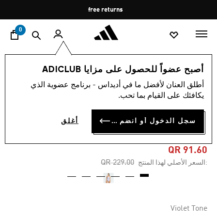
ا
Pause
free returns
promotion
rotation
0
النساء
الملابس
أصبح عضواً للحصول على مزايا ADICLUB
أطلق العنان لأفضل ما في أديداس - برنامج عضوية الذي
4.4
(14)
-60%
متوسط
يكافئك على القيام بما تحب.
قيمة
التقييم
بدلة سباحة ICONISEA
هو
سجل الدخول أو انضم الآن
أغلق
4.4
PADDED U-BACK
من
5
نجوم.
QR 91.60
Read
Price reduced from
to
QR 229.00
:السعر الأصلي لهذا المنتج
14
Reviews.
رابط
نفس
الصفحة.
Violet Tone