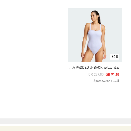
-60%
ب
دلة سباحة ICONISEA PADDED U-BACK
Price Reduced From
To
QR 229.00
QR 91.60
النساء Sportswear