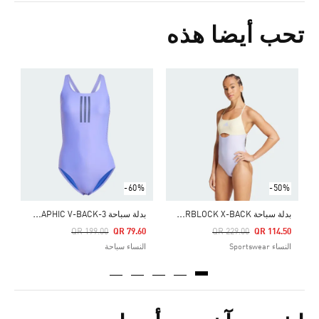
تحب أيضا هذه
ر
Price Reduced From
To
0
ا
-60%
-50%
ب
دلة سباحة PADDED COLORBLOCK X-BACK
ب
دلة سباحة 3-STRIPES GRAPHIC V-BACK
Price Reduced From
To
Price Reduced From
To
QR 199.00
QR 79.60
QR 229.00
QR 114.50
النساء Sportswear
النساء سباحة