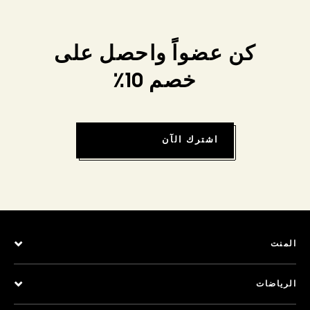
كن عضواً واحصل على
خصم 10٪
اشترك الآن
المنت
الرياضات