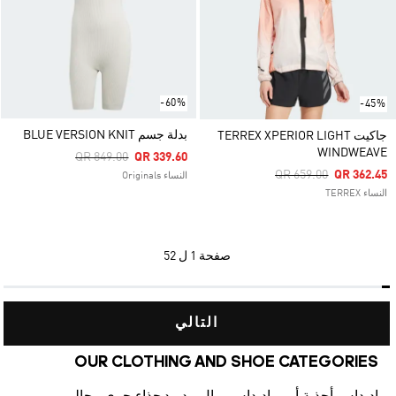
-60%
-45%
بدلة جسم BLUE VERSION KNIT
جاكيت TERREX XPERIOR LIGHT
WINDWEAVE
Price Reduced From
To
QR 849.00
QR 339.60
Price Reduced From
To
QR 659.00
QR 362.45
النساء Originals
النساء TERREX
صفحة
1 ل 52
التالي
OUR CLOTHING AND SHOE CATEGORIES