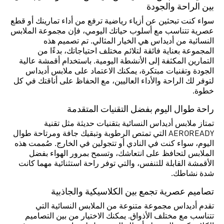
بين الراحة والجودة
سواء كنت تبحثين عن أزياء رياضية ترفع من أداء تمارينك أو قطع
عصرية تتناسب مع أسلوب حياتك اليومي، فإن مجموعة الملابس
النسائية من أديداس هي الخيار المثالي. تم تصميم هذه
المجموعة بعناية فائقة لتلائم مختلف احتياجاتك، بدءًا من
التمارين المكثفة إلى الأنشطة اليومية. باستخدام أقمشة عالية
الجودة وتقنيات مبتكرة، يمكنك الاعتماد على ملابس أديداس
لتوفر لك الراحة والأداء العاليين، مع الحفاظ على أناقتك في كل
خطوة.
راحة طوال اليوم بفضل التقنيات المتقدمة
تمتاز ملابس أديداس النسائية بتقنيات حديثة مثل تقنية
AEROREADY التي تمتص الرطوبة وتبقيك جافة ومرتاحة طوال
اليوم، سواء كنت في النادي أو تتجولين في الخارج. صُممت هذه
الملابس لتحافظ على انتعاشك، وتسمح بمرور الهواء بفضل
الأقمشة القابلة للتنفس، والتي توفر راحة استثنائية مهما كانت
شدة نشاطك.
تصاميم عصرية تجمع بين الكلاسيكية والجاذبية
تقدم أديداس مجموعة متنوعة من الملابس النسائية التي
تتناسب مع مختلف الأذواق. يمكنك الاختيار من بين التصاميم