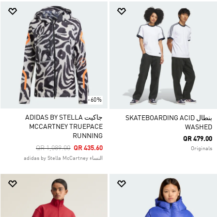
-60%
جاكيت ADIDAS BY STELLA
بنطال SKATEBOARDING ACID
MCCARTNEY TRUEPACE
WASHED
RUNNING
QR 479.00
Price Reduced From
To
QR 1,089.00
QR 435.60
Originals
النساء adidas by Stella McCartney