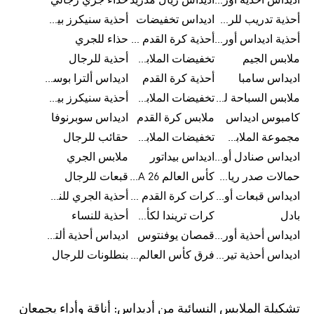
اديداس أحذية أورجينالز
اديداس ريال مدريد
حذاء جري رجالي
أحذية تدريب للرجال
اديداس تخفيضات
أحذية سنيكرز بيضاء للرجال
أحذية اديداس أورجينال للنساء
أحذية كرة القدم للرجال
حذاء للجري
ملابس الجيم
تخفيضات الملابس للأطفال
أحذية للرجال
اديداس سامبا
أحذية كرة القدم
اديداس ألترا بوست
ملابس السباحة للرجال
تخفيضات الملابس الرياضية
أحذية سنيكرز بيضاء للرجال
كامبوس اديداس
ملابس كرة القدم
اديداس سوبرنوفا
مجموعة الملابس الرياضية
تخفيضات الملابس للرجال
حقائب للرجال
اديداس صنادل أورجينال للنساء
اديداس بيداتور
ملابس الجري
حمالات صدر رياضية
كأس العالم FIFA 26™
قبعات للرجال
اديداس قبعات أورجينال للرجال
كرات كرة القدم للرجال
أحذية الجري للنساء
بادل
كرات تريندا لكأس العالم FIFA 26™
أحذية للنساء
اديداس أحذية أورجينال للرجال
قمصان يوفنتوس
اديداس أحذية ألترا بوست للرجال
اديداس أحذية تيريكس
فرق كأس العالم FIFA 26™
بنطلونات للرجال
تشكيلة الملابس النسائية من أديداس: أناقة وأداء يجمعان