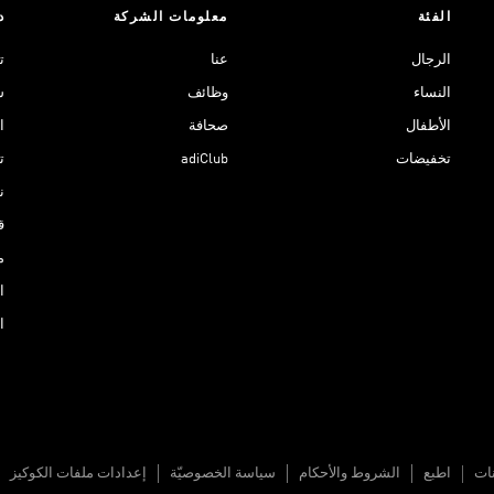
الفئة
معلومات الشركة
د
الرجال
عنا
ت
النساء
وظائف
ش
الأطفال
صحافة
ا
تخفيضات
adiClub
ت
نادي 
ق
م
ا
ا
نات
اطبع
الشروط والأحكام
سياسة الخصوصيّة
إعدادات ملفات الكوكيز