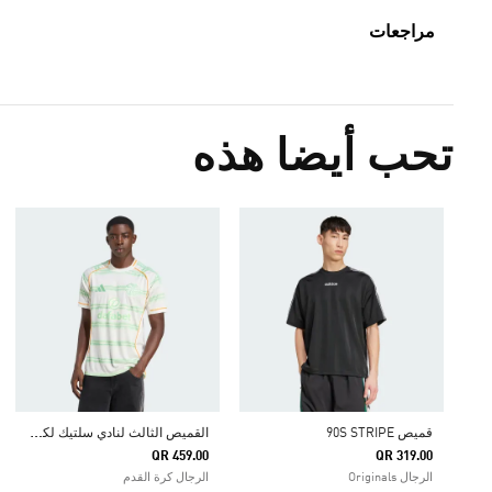
مراجعات
تحب أيضا هذه
ا
لقميص الثالث لنادي سلتيك لكرة القدم موسم 25/26
قميص 90S STRIPE
QR 459.00
QR 319.00
الرجال Originals
الرجال كرة القدم