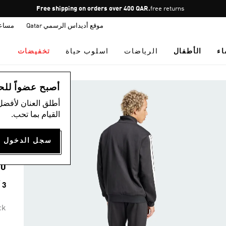
Pause
Free shipping on orders over 400 QAR.
free returns
promotion
موقع أديداس الرسمي Qatar
مساع
rotation
اء
الأطفال
الرياضات
اسلوب حياة
تخفيضات
ال
أصبح عضواً للحصول
أطلق العنان لأفضل
)
القيام بما تحب.
E
00
3 ألوان متوفرة
ck