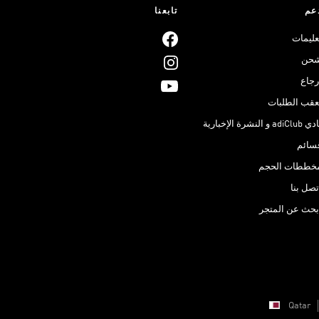
عم
تابعنا
عليمات
حن
رجاع
عقب الطلبات
adiClub و النشرة الإخبارية
سائم
خططات الحجم
تصل بنا
بحث عن المتجر
Qatar