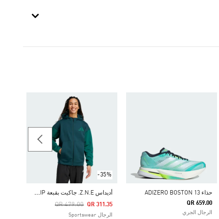
39.00
الرجال
-35%
أ
ديداس Z.N.E. جاكيت بقبعة FULL-ZIP
حذاء ADIZERO BOSTON 13
QR 659.00
Price Reduced From
To
QR 479.00
QR 311.35
الرجال الجري
الرجال Sportswear