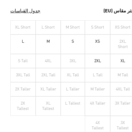
تر مقاس (EU)
جدول القياسات
XL Short
L Short
M Short
S Short
XS Short
L
M
S
XS
2XL
Short
S Tall
4XL
3XL
2XL
XL
3XL Tall
2XL Tall
XL Tall
L Tall
M Tall
2X Taller
XL Taller
L Taller
M Taller
4XL Tall
2X
XL
L Tallest
4X Taller
3X Taller
Tallest
Tallest
4X
3X
Tallest
Tallest