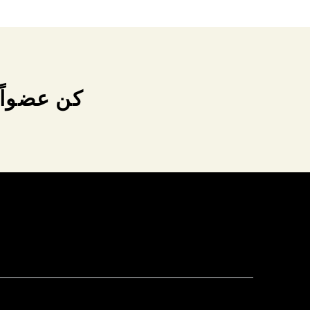
كن عضواً 