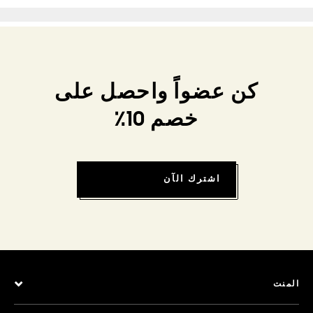
كن عضواً واحصل على
خصم 10٪
اشترك الآن
المنت