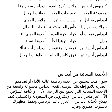
كامبوس اديداس
ملابس كرة القدم
اديداس سوبرنوفا
مجموعة الملابس الرياضية
تخفيضات الملابس للرجال
حقائب للرجال
اديداس صنادل أورجينال للنساء
اديداس بيداتور
ملابس الجري
حمالات صدر رياضية
كأس العالم FIFA 26™
قبعات للرجال
اديداس قبعات أورجينال للرجال
كرات كرة القدم للرجال
أحذية الجري للنساء
بادل
كرات تريندا لكأس العالم FIFA 26™
أحذية للنساء
اديداس أحذية أورجينال للرجال
قمصان يوفنتوس
اديداس أحذية ألترا بوست للرجال
اديداس أحذية تيريكس
فرق كأس العالم FIFA 26™
بنطلونات للرجال
الأحذية النسائية من أديداس
سواء كنتِ تبحثين عن أحذية رياضية عالية الأداء أو تصاميم
عصرية تلائم إطلالتك اليومية، تقدم أديداس مجموعة واسعة من
الأحذية النسائية التي تجمع بين الراحة، الأداء، والأناقة. تسوّقي
الآن عبر متجر أديداس الإلكتروني في السعودية واكتشفي كيف
يمكن لأحذية أديداس أن تعزز أدائك الرياضي وتكمل مظهرك
بأسلوب عصري وفريد.