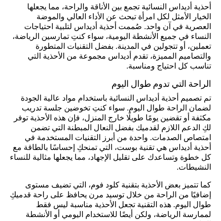
أحذية أديداس النسائية تجمع بين الأناقة والراحة، مما يجعلها
الخيار الأمثل لكل امرأة تبحث عن الأداء العالي والموضة
العصرية في آن واحد. صُممت أحذية أديداس لتلبية احتياجات
النساء في جميع الأنشطة اليومية، سواء كنتِ تمارسين الرياضة،
تعملين، أو تتجولين في المدينة. بفضل التقنيات المتطورة
والتصاميم المميزة، تقدم أديداس مجموعة من الأحذية التي
تناسب كل احتياج ومناسبة.
الراحة التي تدوم طوال اليوم
تم تصميم أحذية أديداس النسائية باستخدام مواد عالية الجودة
لضمان الراحة طوال اليوم. سواء كنتِ تخوضين جلسة تدريب
مكثفة أو تقضين يومًا طويلًا خارج المنزل، فإن هذه الأحذية توفر
لكِ الدعم اللازم لقدميك بفضل النعال المبطنة التي تضمن
امتصاص الصدمات. واحدة من أبرز التقنيات المستخدمة في
أحذية أديداس هي تقنية بوست، التي تمنحكِ إحساسًا بالطاقة مع
كل خطوة وتساعدك على تقليل الإجهاد، مما يجعلها مثالية للنساء
النشيطات.
كما تتميز بعض الأحذية بتقنية كلود فوم، التي تضيف مستوى
إضافيًا من الراحة من خلال توسيد مرن يحافظ على راحة قدميكِ
طوال اليوم. هذه التقنية تجعل الأحذية مناسبة ليس فقط
لممارسة الرياضة، ولكن أيضًا للاستخدام اليومي أو الأنشطة