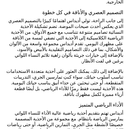
الخارجية.
التصميم العصري والأناقة في كل خطوة
إلى جانب الراحة، تولي أديداس اهتمامًا كبيرًا بالتصميم العصري
الذي يعكس أحدث صيحات الموضة. تضم تشكيلة الأحذية
النسائية تصاميم متنوعة تتناسب مع جميع الأذواق، من الأحذية
الرياضية الكلاسيكية إلى الأحذية التي تضفي لمسة من الأناقة
على مظهرك اليومي. تقدم أديداس مجموعة واسعة من الألوان
والأشكال، بما في ذلك التصاميم التقليدية بالأبيض والأسود،
بالإضافة إلى خيارات جريئة بألوان زاهية تلائم النساء اللواتي
يرغبن في لفت الأنظار.
بالإضافة إلى ذلك، يمكنك العثور على أحذية متعددة الاستخدامات
تناسب أسلوب حياتك، سواء كنتِ تمارسين الجري، التدريبات
المتقطعة، أو حتى تبحثين عن حذاء أنيق يناسب حياتك اليومية.
هذه الأحذية ليست فقط رمزًا للأداء الرياضي، بل أيضًا قطعة
أزياء مميزة تُكمل مظهرك بأناقة.
الأداء الرياضي المتميز
أديداس تهتم بتقديم أحذية رياضية عالية الأداء للنساء اللواتي
يمارسن الرياضة بانتظام. مع مجموعة من الأحذية المصممة
خصيصًا لأنشطة مثل الجري، التمارين الرياضية، أو حتى رياضات