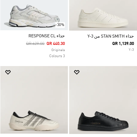
-30%
حذاء RESPONSE CL
حذاء STAN SMITH من Y-3
Price Reduced From
To
QR 629.00
QR 440.30
QR 1,139.00
Y-3
Originals
3 Colours