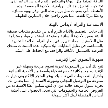
اللياقة البدنية مثل اليوغا والبيلاتس، تقدم أديداس الدعم الذي
تحتاجينه لتحقيق أهدافك الرياضية. الأحذية المصممة لهذه
الأنشطة تأتي بتقنيات مثل برايم نت، التي توفر تهوية ممتازة
ودعمًا مرنًا للقدم، مما يعزز راحتكِ خلال التمارين الطويلة.
الاستدامة والتزام أديداس بالبيئة
إلى جانب التصميم والأداء، تلتزم أديداس بتقديم منتجات صديقة
للبيئة. بعض الأحذية النسائية مصنوعة باستخدام مواد مستدامة
مثل البلاستيك المعاد تدويره في إطار التزام العلامة التجارية
بالمساهمة في تقليل النفايات البلاستيكية. هذه المنتجات تمنحكِ
الفرصة للاستمتاع بالأناقة والراحة، مع الحفاظ على البيئة.
سهولة التسوق عبر الإنترنت
تتيح لك أديداس السعودية تجربة تسوق مريحة وسهلة عبر
الإنترنت، مع إمكانية تصفح تشكيلة واسعة من الأحذية النسائية
واختيار التصميمات التي تناسبك. يوفر المتجر الإلكتروني خيارات
متنوعة مع التوصيل المجاني وسهولة الاستبدال، مما يضمن لك
تجربة تسوق مريحة خالية من أي قلق. يمكنكِ أيضًا الاستفادة من
العروض الخاصة والخصومات التي تجعل الحصول على أحذية
أديداس المفضلة لديك أكثر سهولة.