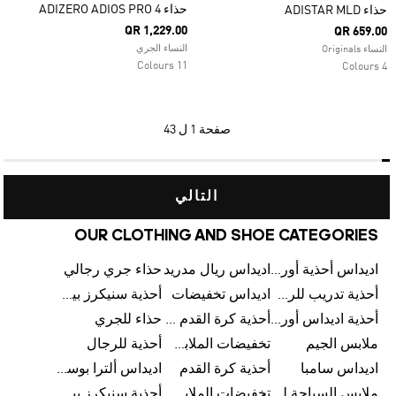
حذاء ADIZERO ADIOS PRO 4
حذاء ADISTAR MLD
QR 1,229.00
QR 659.00
النساء الجري
النساء Originals
11 Colours
4 Colours
صفحة
1 ل 43
التالي
OUR CLOTHING AND SHOE CATEGORIES
اديداس أحذية أورجينالز
اديداس ريال مدريد
حذاء جري رجالي
أحذية تدريب للرجال
اديداس تخفيضات
أحذية سنيكرز بيضاء للرجال
أحذية اديداس أورجينال للنساء
أحذية كرة القدم للرجال
حذاء للجري
ملابس الجيم
تخفيضات الملابس للأطفال
أحذية للرجال
اديداس سامبا
أحذية كرة القدم
اديداس ألترا بوست
ملابس السباحة للرجال
تخفيضات الملابس الرياضية
أحذية سنيكرز بيضاء للرجال