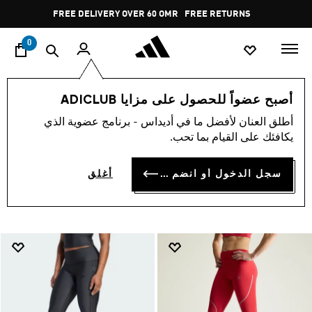
ا
Pause
FREE RETURNS
promotion
rotation
0
Women Lifestyle Leggings
Women Collection
النساء
أصبح عضواً للحصول على مزايا ADICLUB
WOMEN LIFESTYLE
أطلق العنان لأفضل ما في أديداس - برنامج عضوية الذي
يكافئك على القيام بما تحب.
LEGGINGS
(53)
سجل الدخول أو انضم الآن
أغلق
فلتر و صنف
صور كبيرة