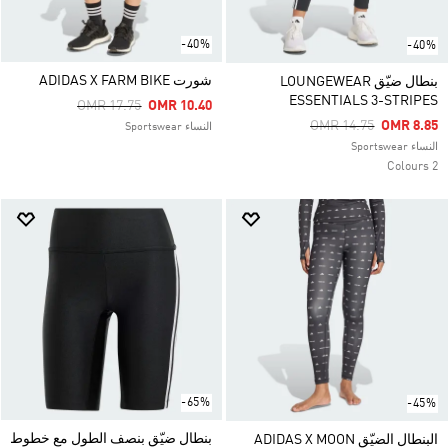
-40%
-40%
شورت ADIDAS X FARM BIKE
بنطال ضيّق LOUNGEWEAR
ESSENTIALS 3-STRIPES
Price Reduced From
To
OMR 17.75
OMR 10.40
Price Reduced From
To
OMR 14.75
OMR 8.85
النساء Sportswear
النساء Sportswear
2 Colours
-65%
-45%
بنطال ضيّق بنصف الطول مع خطوط
البنطال الضيّق ADIDAS X MOON