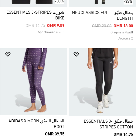
-30%
-35%
شورت ESSENTIALS 3-STRIPES
بنطال ضيّق NEUCLASSICS FULL-
BIKE
LENGTH
Price Reduced From
To
OMR 14.75
OMR 9.59
Price Reduced From
To
OMR 20.00
OMR 13.00
النساء Sportswear
النساء Originals
2 Colours
البنطال الضيّق ADIDAS X MOON
بنطال ضيّق ESSENTIALS 3-
BOOT
STRIPES COTTON
OMR 39.75
OMR 14.75