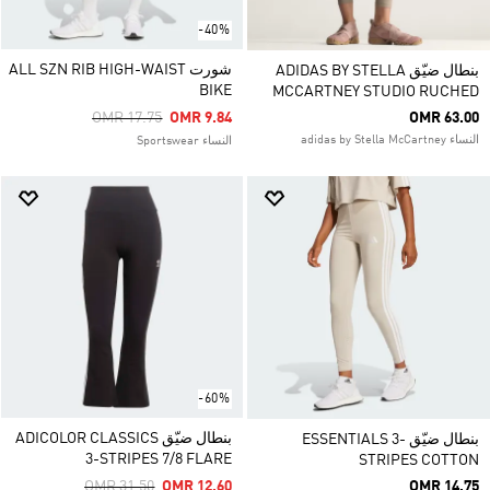
-40%
شورت ALL SZN RIB HIGH-WAIST
بنطال ضيّق ADIDAS BY STELLA
BIKE
MCCARTNEY STUDIO RUCHED
Price Reduced From
To
OMR 17.75
OMR 9.84
OMR 63.00
النساء adidas by Stella McCartney
النساء Sportswear
-60%
بنطال ضيّق ADICOLOR CLASSICS
بنطال ضيّق ESSENTIALS 3-
3-STRIPES 7/8 FLARE
STRIPES COTTON
Price Reduced From
To
OMR 31.50
OMR 12.60
OMR 14.75