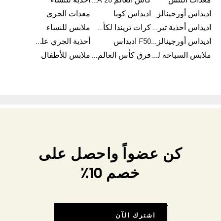
معدات التنس
كأس العالم FIFA 26™
أحذية للنساء
اديداس أورجينالز ملابس للنساء
اديداس كوبا
معدات الجري
اديداس أحذية تيريكس
كرات تريندا لكأس العالم FIFA 26™
ملابس للنساء
اديداس أورجينالز صنادل للنساء
F50 اديداس
أحذية الجري على الطرق الوعرة للرجال
ملابس السباحة للنساء
فرق كأس العالم FIFA 26™
ملابس للأطفال
كن عضواً واحصل على
خصم 10٪
اشترك الآن