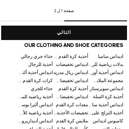
صفحة
1 ل 2
التالي
OUR CLOTHING AND SHOE CATEGORIES
اديداس سامبا
أحذية كرة القدم للرجال
حذاء جري رجالي
بدلات رياضية للرجال
اديداس تخفيضات
أحذية للرجال
اديداس أحذية أورجينالز
اديداس ريال مدريد
اديداس أحذية ألترا بوست للرجال
مجموعة الملابس الرياضية
اديداس تخفيضات للأطفال
كرات كرة القدم للرجال
اديداس سوبرستار
أحذية كرة القدم
حذاء للجري
أحذية كرة السلة
اديداس تخفيضات للرجال
أحذية رياضية للبنات
اديداس أحذية سامبا للنساء
معدات كرة القدم
اديداس ألترا بوست
أحذية التزلج على اللوح للرجال
تخفيضات الأحذية للرجال
أحذية رياضية للأطفال
كامبوس اديداس
ملابس كرة القدم
اديداس أديدازيرو معدات الجري