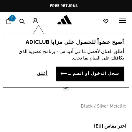
ا
Pause
FREE RETURNS
promotion
rotation
0
الرياضات
رياضات أخرى
رياضة
إكسسوارات
أصبح عضواً للحصول على مزايا ADICLUB
أطلق العنان لأفضل ما في أديداس - برنامج عضوية الذي
نظارات السباحة RIPSTREAM
يكافئك على القيام بما تحب.
STARTER
سجل الدخول أو انضم الآن
أغلق
OMR 12.50
Black / Silver Metallic
اختر مقاس (EU)