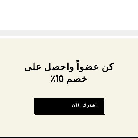
كن عضواً واحصل على
خصم 10٪
اشترك الآن