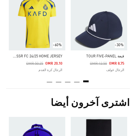
ح
Price Reduced From
To
5
ا
-60%
-30%
A
LNASSR FC 24/25 HOME JERSEY
قبعة TOUR FIVE-PANEL
Price Reduced From
To
Price Reduced From
To
OMR 50.25
OMR 20.10
OMR 12.50
OMR 8.75
الرجال غولف
الرجال كرة القدم
اشترى آخرون أيضا
ق
Price Reduced From
To
4