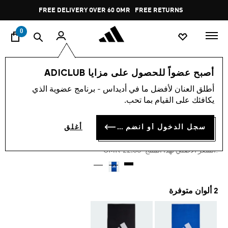
ا
Pause
FREE DELIVERY OVER 60 OMR
FREE RETURNS
promotion
rotation
0
الرياضات
رياضات أخرى
رياضة
إكسسوارات
أصبح عضواً للحصول على مزايا ADICLUB
أطلق العنان لأفضل ما في أديداس - برنامج عضوية الذي
-30%
يكافئك على القيام بما تحب.
منشفة كبيرة
سجل الدخول أو انضم الآن
أغلق
OMR 14.31
Price reduced from
to
OMR 22.00
:السعر الأصلي لهذا المنتج
2 ألوان متوفرة