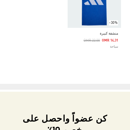
-30%
منشفة كبيرة
Price Reduced From
To
OMR 22.00
OMR 14.31
سباحة
كن عضواً واحصل على