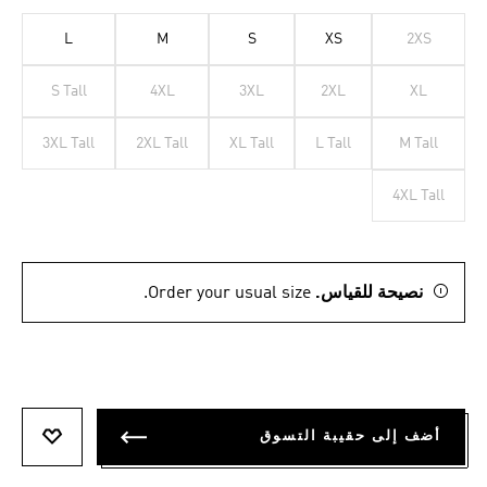
L
M
S
XS
2XS
S Tall
4XL
3XL
2XL
XL
3XL Tall
2XL Tall
XL Tall
L Tall
M Tall
4XL Tall
نصيحة للقياس.
Order your usual size.
أضف إلى حقيبة التسوق
أضف إلى