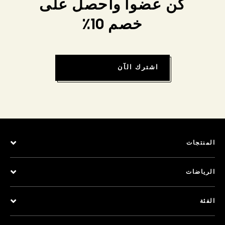
كن عضواً واحصل على
خصم 10٪
اشترك الآن
المنتجات
الرياضات
الفئة