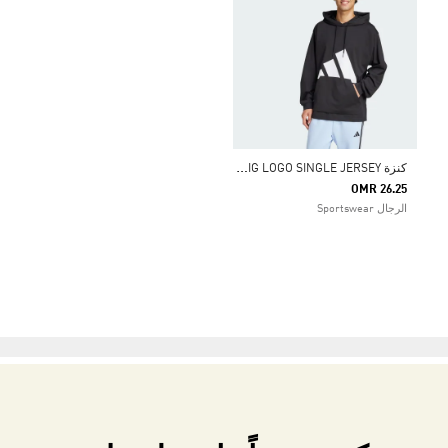
ك
نزة ESSENTIALS BIG LOGO SINGLE JERSEY
OMR 26.25
الرجال Sportswear