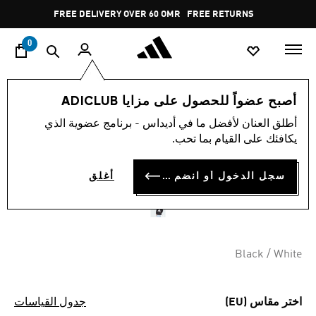
ا
Pause
FREE DELIVERY OVER 60 OMR
FREE RETURNS
promotion
rotation
0
الرجال
ملابس
أصبح عضواً للحصول على مزايا ADICLUB
أطلق العنان لأفضل ما في أديداس - برنامج عضوية الذي
كنزة ESSENTIALS BIG LOGO
يكافئك على القيام بما تحب.
SINGLE JERSEY
سجل الدخول أو انضم الآن
أغلق
OMR 26.25
Black / White
اختر مقاس (EU)
جدول القياسات