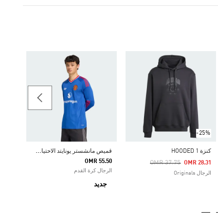
 TEE
17.75
الرجال ginals
-25%
ق
ميص مانشستر يونايتد الاحتياطي لموسم 26/27 بأكمام طويلة
كنزة HOODED 1
OMR 55.50
Price Reduced From
To
OMR 37.75
OMR 28.31
الرجال كرة القدم
الرجال Originals
جديد