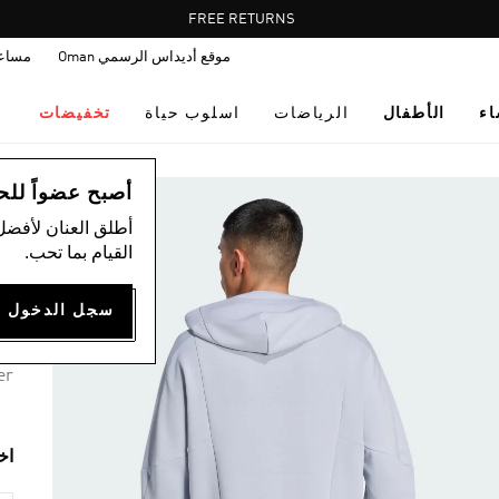
Pause
FREE RETURNS
promotion
موقع أديداس الرسمي Oman
مساع
rotation
اء
الأطفال
الرياضات
اسلوب حياة
تخفيضات
ال
أصبح عضواً للحصول
أطلق العنان لأفضل
ك
القيام بما تحب.
00
4 ألوان متوفرة
er
اخ