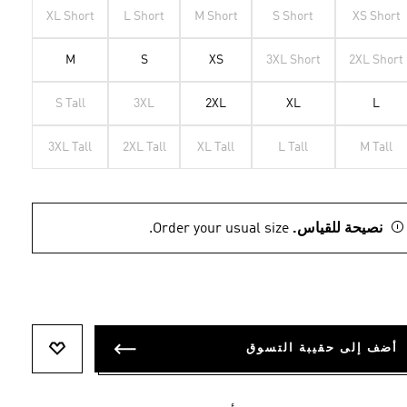
XL Short
L Short
M Short
S Short
XS Short
M
S
XS
3XL Short
2XL Short
S Tall
3XL
2XL
XL
L
3XL Tall
2XL Tall
XL Tall
L Tall
M Tall
نصيحة للقياس.
Order your usual size.
أضف إلى حقيبة التسوق
أضف إلى ل