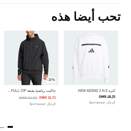
تحب أيضا هذه
-30%
ج
اكيت رياضية بقبعة Z.N.E. WOVEN FULL-ZIP
كنزة NEW ADIDAS Z.N.E.
OMR 48.25
Price Reduced From
To
OMR 52.50
OMR 34.13
الرجال Sportswear
الرجال Sportswear