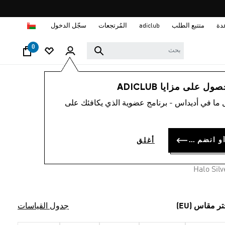
ا
دة
متتبع الطلب
adiclub
المُرتجعات
سجّل الدخول
0
رجال
ملابس
 على مزايا ADICLUB
 ما في أديداس - برنامج عضوية الذي يكافئك على
نزة رياضية
OMR 42.
سجل الدخول أو انضم الآن
أغلق
Halo Silv
تر مقاس (EU)
جدول القياسات