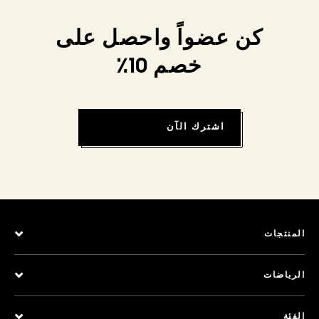
كن عضواً واحصل على
خصم 10٪
اشترك الآن
المنتجات
الرياضات
الفئة