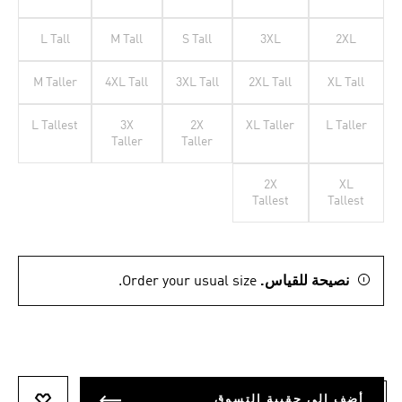
L Tall
M Tall
S Tall
3XL
2XL
M Taller
4XL Tall
3XL Tall
2XL Tall
XL Tall
L Tallest
3X
2X
XL Taller
L Taller
Taller
Taller
2X
XL
Tallest
Tallest
نصيحة للقياس.
Order your usual size.
أضف إلى حقيبة التسوق