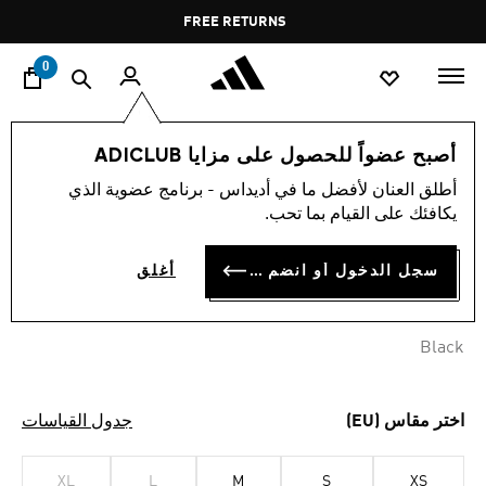
ا
Pause
FREE RETURNS
promotion
rotation
0
الرجال
ملابس
أصبح عضواً للحصول على مزايا ADICLUB
أطلق العنان لأفضل ما في أديداس - برنامج عضوية الذي
كنزة بسحّاب كامل TIRO 25
يكافئك على القيام بما تحب.
OMR 34.50
سجل الدخول أو انضم الآن
أغلق
Black
اختر مقاس (EU)
جدول القياسات
XL
L
M
S
XS