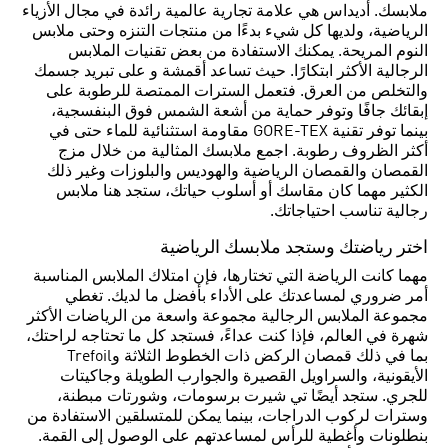
ملابسك. أديداس هي علامة تجارية عالمية رائدة في مجال الأزياء
الرياضية، ولديها كل شيء بدءًا من منتجات التنزه وحتى ملابس
النوم المريحة. يمكنك الاستفادة من بعض تقنيات الملابس
الرجالية الأكثر ابتكارًا. حيث تساعد أقمشة و على تبريد جسمك
والتخلص من العرق. فتعمل السترات الممتصة للرطوبة على
إبقائك جافًا وتوفر حماية من أشعة الشمس فوق البنفسجية،
بينما توفر تقنية GORE-TEX مقاومة استثنائية للماء حتى في
أكثر الظروف رطوبة. اجمع ملابسك المثالية من خلال مزج
القمصان والقمصان الرياضية والهوديس والبلوزات وغير ذلك
الكثير مهما كان مقاسك أو أسلوب حياتك، ستجد هنا ملابس
رجالية تناسب احتياجاتك.
اختر رياضتك وستجد ملابسك الرياضية
مهما كانت الرياضة التي تختارها، فإن امتلاك الملابس المناسبة
أمر ضروري لمساعدتك على الأداء بأفضل ما لديك. تغطي
مجموعة الملابس الرجالية مجموعة واسعة من الرياضات الأكثر
شهرة في العالم، فإذا كنت عداءً، فستجد كل ما تحتاجه لراحتك،
بما في ذلك قمصان الركض ذات الخطوط الثلاثة وTrefoil
الأيقونية، والسراويل القصيرة والجوارب الطويلة وجاكيتات
للجري. ستجد أيضًا تي شيرت برسومات، وشورتات مبطنة،
وسترات لركوب الدراجات، بينما يمكن للمتسلقين الاستفادة من
بنطلونات وأغطية للرأس لمساعدتهم على الوصول إلى القمة.