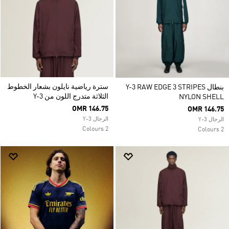
سترة رياضية نايلون بشعار الخطوط
بنطال Y-3 RAW EDGE 3 STRIPES
الثلاثة متدرج اللون من Y-3
NYLON SHELL
OMR 146.75
OMR 146.75
الرجال Y-3
الرجال Y-3
2 Colours
2 Colours