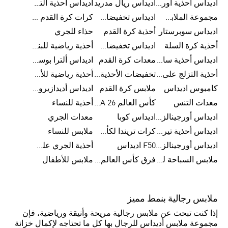
اديداس أحذية أورجينالز
اديداس ريال مدريد
اديداس أحذية ألترا بوست للرجال
مجموعة الملابس الرياضية
اديداس تخفيضات للأطفال
كرات كرة القدم للرجال
اديداس سوبرستار
أحذية كرة القدم
حذاء للجري
أحذية كرة السلة
اديداس تخفيضات للرجال
أحذية رياضية للبنات
اديداس أحذية سامبا للنساء
معدات كرة القدم
اديداس ألترا بوست
أحذية التزلج على اللوح للرجال
تخفيضات الأحذية للرجال
أحذية رياضية للأطفال
كامبوس اديداس
ملابس كرة القدم
اديداس أديدازيرو معدات الجري
معدات التنس
كأس العالم FIFA 26™
أحذية للنساء
اديداس أورجينالز ملابس للنساء
اديداس كوبا
معدات الجري
اديداس أحذية تيريكس
كرات تريندا لكأس العالم FIFA 26™
ملابس للنساء
اديداس أورجينالز صنادل للنساء
F50 اديداس
أحذية الجري على الطرق الوعرة للرجال
ملابس السباحة للنساء
فرق كأس العالم FIFA 26™
ملابس للأطفال
ملابس رجالية بنمط مميز
إذا كنت تبحث عن ملابس رجالية مريحة وأنيقة ورياضية، فإن
مجموعة ملابس أديداس للرجال بها كل ما تحتاجه لإكمال خزانة