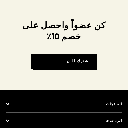
كن عضواً واحصل على
خصم 10٪
اشترك الآن
المنتجات
الرياضات