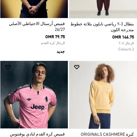
قميص أرسنال الاحتياطي الأصلي
بنطال Y-3 رياضي نايلون بثلاثة خطوط
26/27
متدرجة اللون
OMR 79.75
OMR 146.75
الرجال كرة القدم
الرجال Y-3
2 Colours
جديد
قميص كرة القدم لنادي يوفنتوس
كنزة ORIGINALS CASHMERE