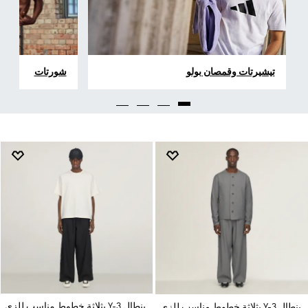
تيشيرتات وقمصان بولو
شورتات
بنطال Y-3 بثلاثة خطوط مناسب للزي
بنطال Y-3 بثلاثة خطوط مناسب للزي