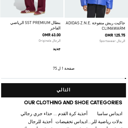
بنطال SST PREMIUM الرياضي
جاكيت ريش منفوخة ADIDAS Z.N.E.
الفاخر
CLIMAWARM
OMR 63.00
OMR 125.75
الرجال Originals
الرجال Sportswear
جديد
صفحة
1 ل 75
التالي
OUR CLOTHING AND SHOE CATEGORIES
اديداس سامبا
أحذية كرة القدم للرجال
حذاء جري رجالي
بدلات رياضية للرجال
اديداس تخفيضات
أحذية للرجال