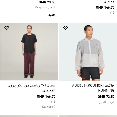
مخملي
OMR 73.50
OMR 146.75
الرجال Originals
Y-3
جديد
بنطال Y-3 رياضي من الكوردروي
جاكيت ADI365 H.KOUMORI
المخملي
RUNNING
OMR 146.75
OMR 73.50
Y-3
الرجال الجري
2 Colours