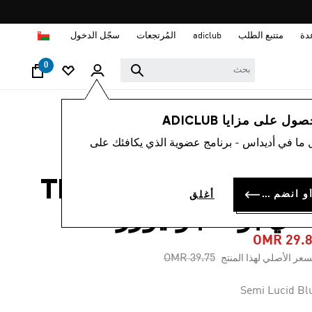
ا
دة
متتبع الطلب
adiclub
المُرتجعات
سجّل الدخول
0
رياضات
كرة القدم
الملابس
 على مزايا ADICLUB
 ما في أديداس - برنامج عضوية الذي يكافئك على
-25%
قميص TERRACE ICON
سجل الدخول أو انضم الآن
أغلق
ادي بوكا جونيورز
OMR 29.
Price reduced from
to
OMR 39.75
سعر الأصلي لهذا المنتج
Semi Lucid Bl