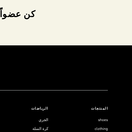
كن عضواً 
المنتجات
الرياضات
shoes
الجري
clothing
كرة السلة