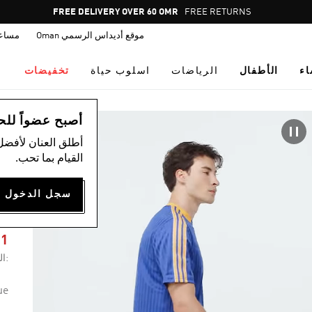
Pause
FREE DELIVERY OVER 60 OMR
FREE RETURNS
promotion
موقع أديداس الرسمي Oman
مساع
rotation
اء
الأطفال
الرياضات
اسلوب حياة
تخفيضات
ال
أصبح عضواً للحصول
أطلق العنان لأفضل
القيام بما تحب.
ن
81
:ال
ue