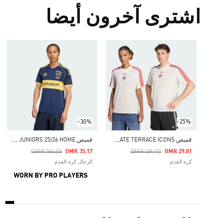
اشترى آخرون أيضا
-30%
-25%
ق
ميص RIVER PLATE TERRACE ICONS
ق
ميص BOCA JUNIORS 25/26 HOME
Price Reduced From
To
Price Reduced From
To
OMR 50.25
OMR 39.75
OMR 35.17
OMR 29.81
كرة القدم
الرجال كرة القدم
WORN BY PRO PLAYERS