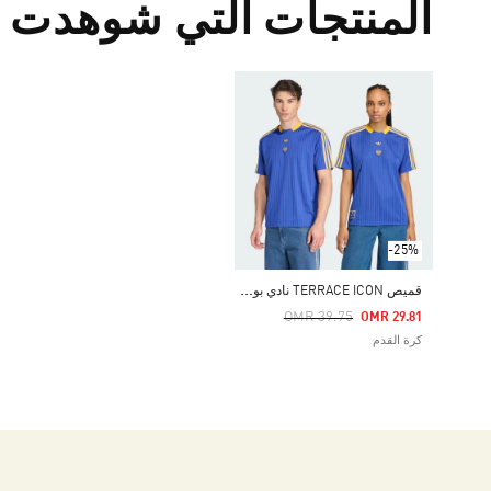
المنتجات التي شوهدت م
-25%
ق
ميص TERRACE ICON نادي بوكا جونيورز
Price Reduced From
To
OMR 39.75
OMR 29.81
كرة القدم