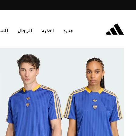
جديد
احذية
الرجال
النس