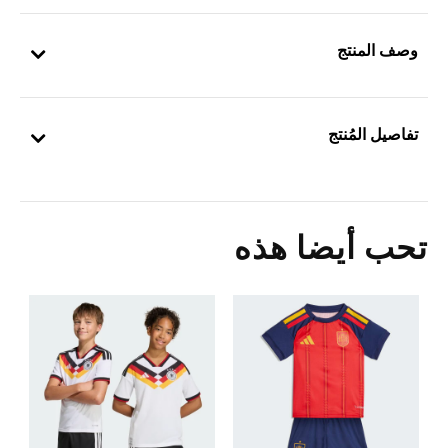
وصف المنتج
تفاصيل المُنتج
تحب أيضا هذه
Price Reduced From
To
2
ش