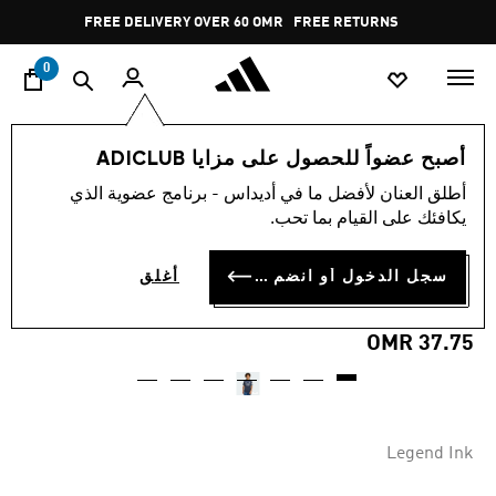
ا
Pause
FREE DELIVERY OVER 60 OMR
FREE RETURNS
promotion
rotation
0
الأطفال
الملابس
أصبح عضواً للحصول على مزايا ADICLUB
أطلق العنان لأفضل ما في أديداس - برنامج عضوية الذي
MADE FOR THE FANS
يكافئك على القيام بما تحب.
قميص للأطفال REAL MADRID
سجل الدخول أو انضم الآن
أغلق
25/26 AWAY
OMR 37.75
Legend Ink