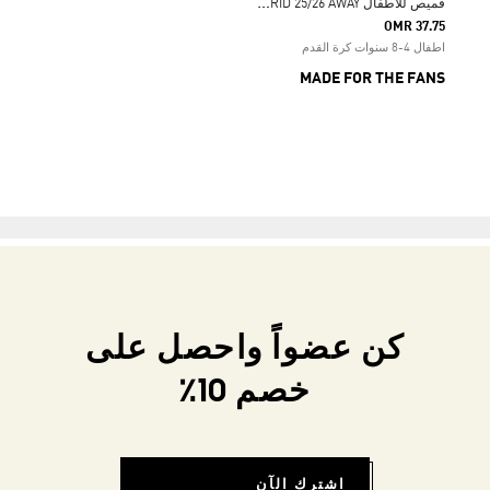
ق
ميص للأطفال REAL MADRID 25/26 AWAY
OMR 37.75
اطفال 4-8 سنوات كرة القدم
MADE FOR THE FANS
كن عضواً واحصل على
خصم 10٪
اشترك الآن