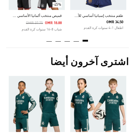
-45%
ط
قم منتخب إسبانيا أساسي للأطفال لعام 2026
ق
ميص منتخب ألمانيا الأساسي للأطفال لعام 2026
OMR 34.50
Price Reduced From
To
OMR 37.75
OMR 18.88
اطفال 1-4 سنوات كرة القدم
شباب 8-16 سنوات كرة القدم
اشترى آخرون أيضا
0
ش