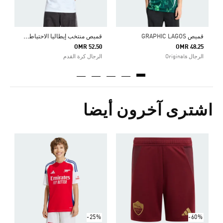
ق
ميص منتخب إيطاليا الاحتياطي لكرة القدم لعام 2026
قميص GRAPHIC LAGOS
OMR 52.50
OMR 48.25
الرجال Originals
الرجال كرة القدم
اشترى آخرون أيضا
Price Reduced From
To
2
ش
-25%
-60%