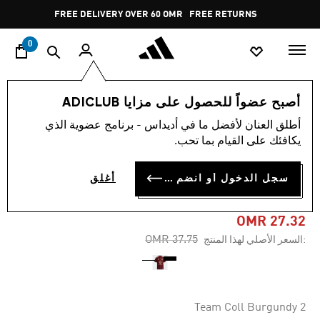
ا
Pause
FREE DELIVERY OVER 60 OMR
FREE RETURNS
promotion
rotation
0
الأطفال
الملابس
أصبح عضواً للحصول على مزايا ADICLUB
أطلق العنان لأفضل ما في أديداس - برنامج عضوية الذي
-25%
يكافئك على القيام بما تحب.
قميص للأطفال AS ROMA
سجل الدخول أو انضم الآن
أغلق
24/25 HOME
OMR 27.32
Price reduced from
to
OMR 37.75
:السعر الأصلي لهذا المنتج
Team Coll Burgundy 2