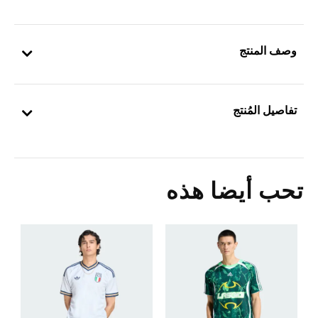
وصف المنتج
تفاصيل المُنتج
تحب أيضا هذه
Price Reduced From
To
2
ش