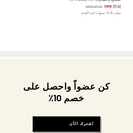
Price Reduced From
To
OMR 37.75
OMR 27.32
شباب 8-16 سنوات كرة القدم
كن عضواً واحصل على
خصم 10٪
اشترك الآن