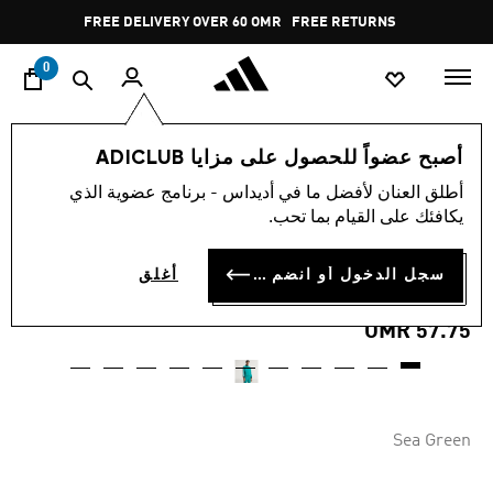
ا
Pause
FREE DELIVERY OVER 60 OMR
FREE RETURNS
promotion
rotation
0
الرجال
ملابس
أصبح عضواً للحصول على مزايا ADICLUB
أطلق العنان لأفضل ما في أديداس - برنامج عضوية الذي
قميص رياضي TERRACE
يكافئك على القيام بما تحب.
ICONS لنادي ليفربول لكرة
سجل الدخول أو انضم الآن
أغلق
القدم
OMR 57.75
Sea Green