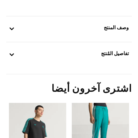
وصف المنتج
تفاصيل المُنتج
اشترى آخرون أيضا
5
ا