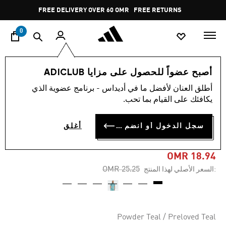
ا
Pause
FREE DELIVERY OVER 60 OMR
FREE RETURNS
promotion
rotation
0
الرجال
ملابس
أصبح عضواً للحصول على مزايا ADICLUB
أطلق العنان لأفضل ما في أديداس - برنامج عضوية الذي
-20%
يكافئك على القيام بما تحب.
قميص بولو CLUB TENNIS
سجل الدخول أو انضم الآن
أغلق
CLIMACOOL GRAPHIC
OMR 18.94
Price reduced from
to
OMR 25.25
:السعر الأصلي لهذا المنتج
Powder Teal / Preloved Teal