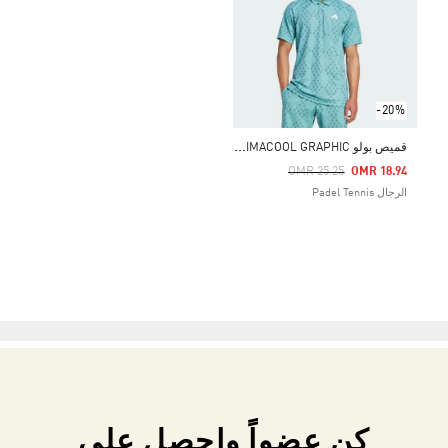
-20%
ق
ميص بولو CLUB TENNIS CLIMACOOL GRAPHIC
Price Reduced From
To
OMR 25.25
OMR 18.94
الرجال Padel Tennis
كن عضواً واحصل على