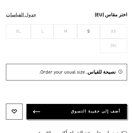
اختر مقاس (EU)
جدول القياسات
XL
L
M
S
XS
2XL
نصيحة للقياس.
Order your usual size.
أضف إلى حقيبة التسوق
أضف إلى