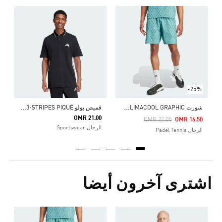
ق
Price Reduced From
To
7
ا
-25%
ش
ورت CLUB TENNIS CLIMACOOL GRAPHIC
ق
ميص بولو ESSENTIALS 3-STRIPES PIQUÉ
OMR 21.00
Pric
OMR 22.00
OMR 16.50
الرجال Sportswear
الرجال Padel Tennis
اشترى آخرون أيضا