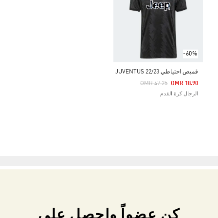
-60%
قميص احتياطي JUVENTUS 22/23
Price Reduced From
To
OMR 47.25
OMR 18.90
الرجال كرة القدم
كن عضواً واحصل على