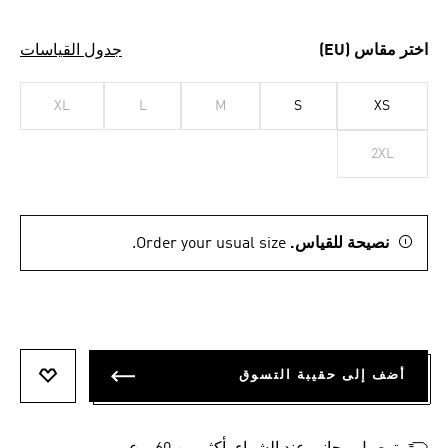
اختر مقاس (EU)
جدول القياسات
XL
L
M
S
XS
2XL
نصيحة للقياس.
Order your usual size.
أضف إلى حقيبة التسوق
أضف إلى