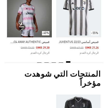
ق
Price Reduced From
To
0
ا
-60%
-55%
ق
ميص JUVENTUS 23/24 AWAY AUTHENTIC
قميص أساسي JUVENTUS 22/23
Price Reduced From
To
Price Reduced From
To
OMR 73.25
OMR 29.30
OMR 47.25
OMR 21.26
الرجال كرة القدم
الرجال كرة القدم
المنتجات التي شوهدت
مؤخراً