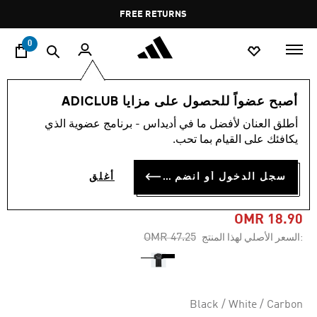
ا
Pause
FREE RETURNS
promotion
rotation
0
الرجال
ملابس
أصبح عضواً للحصول على مزايا ADICLUB
أطلق العنان لأفضل ما في أديداس - برنامج عضوية الذي
-60%
يكافئك على القيام بما تحب.
قميص احتياطي JUVENTUS
سجل الدخول أو انضم الآن
أغلق
22/23
OMR 18.90
Price reduced from
to
OMR 47.25
:السعر الأصلي لهذا المنتج
Black / White / Carbon