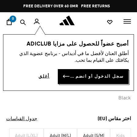
ا
Pause
FREE DELIVERY OVER 60 OMR
FREE RETURNS
promotion
rotation
0
أسلوب الحياة
إكسسوارات
أصبح عضواً للحصول على مزايا ADICLUB
أطلق العنان لأفضل ما في أديداس - برنامج عضوية الذي
قبعة ADIDAS FORTNITE
يكافئك على القيام بما تحب.
OMR 12.50
سجل الدخول أو انضم الآن
أغلق
Black
اختر مقاس (EU)
جدول القياسات
Adult (L/XL)
Adult (M/L)
Adult (S/M)
Kids