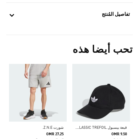
تفاصيل المُنتج
تحب أيضا هذه
ق
0
ا
ق
بعة بيسبول ADICOLOR CLASSIC TREFOIL
شورت Z.N.E.
OMR 27.25
OMR 9.50