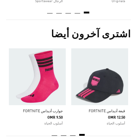
Originals
الرجال Sportswear
اشترى آخرون أيضا
ج
0
أ
قبعة أديداس FORTNITE
جوارب أديداس FORTNITE
OMR 9.50
OMR 12.50
أسلوب الحياة
أسلوب الحياة