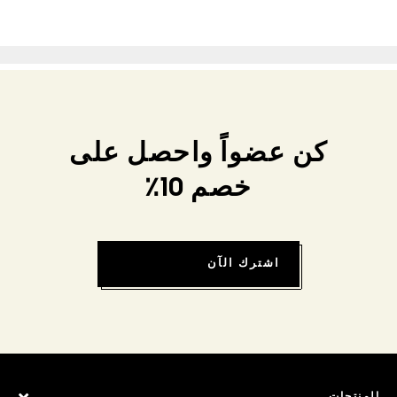
كن عضواً واحصل على
خصم 10٪
اشترك الآن