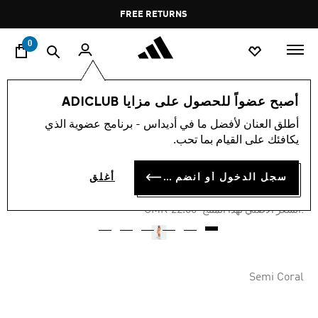
ا
Pause
FREE RETURNS
promotion
rotation
0
النساء
ملابس
أصبح عضواً للحصول على مزايا ADICLUB
أطلق العنان لأفضل ما في أديداس - برنامج عضوية الذي
-60%
يكافئك على القيام بما تحب.
فستان قصير بخطوط ثلاثة
سجل الدخول أو انضم الآن
أغلق
OMR 8.76
Price reduced from
to
OMR 22.00
:السعر الأصلي لهذا المنتج
Semi Coral