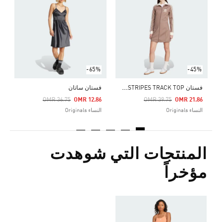
Price Reduced From
To
6
ا
-65%
-45%
ف
ستان ADICOLOR 3-STRIPES TRACK TOP
فستان ساتان
Price Reduced From
To
Price Reduced From
To
OMR 36.75
OMR 12.86
OMR 39.75
OMR 21.86
النساء Originals
النساء Originals
المنتجات التي شوهدت
مؤخراً