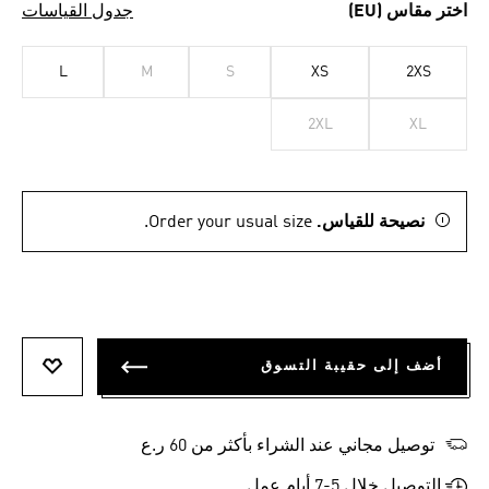
اختر مقاس (EU)
جدول القياسات
L
M
S
XS
2XS
2XL
XL
نصيحة للقياس.
Order your usual size.
أضف إلى حقيبة التسوق
أضف إلى
توصيل مجاني عند الشراء بأكثر من 60 ر.ع
التوصيل خلال 5-7 أيام عمل