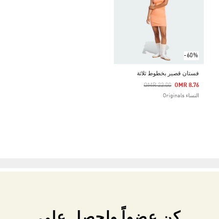
-60%
فستان قصير بخطوط ثلاثة
Price Reduced From
To
OMR 22.00
OMR 8.76
النساء Originals
كن عضواً واحصل على