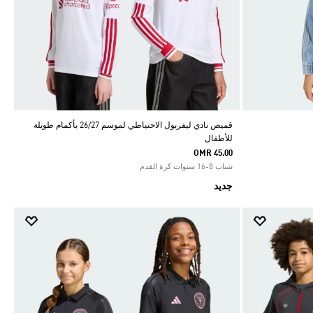
قميص نادي ليفربول الاحتياطي لموسم 26/27 بأكمام طويلة
للأطفال
OMR 45.00
شباب 8-16 سنوات كرة القدم
جديد