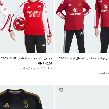
قميص نادي مانشستر يونايتد الأساسي للأطفال لموسم 26/27
قميص بأكمام طويلة للأطفال ARSENAL FC 26/27 HOME
OMR 45.00
شباب 8-16 سنوات كرة القدم