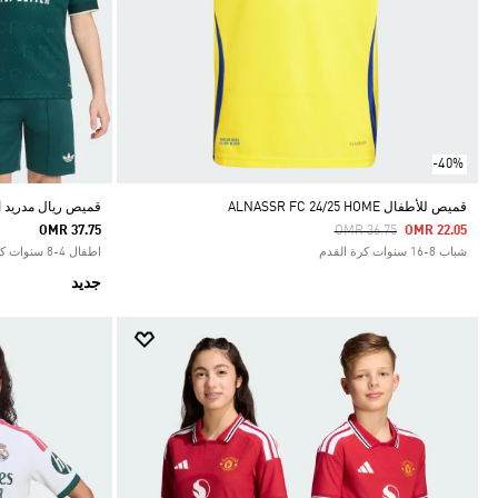
-40%
قميص للأطفال ALNASSR FC 24/25 HOME
قميص ريال مدريد الاحتيا
Price Reduced From
To
OMR 37.75
OMR 36.75
OMR 22.05
شباب 8-16 سنوات كرة القدم
اطفال 4-8 سنوات كرة القدم
جديد