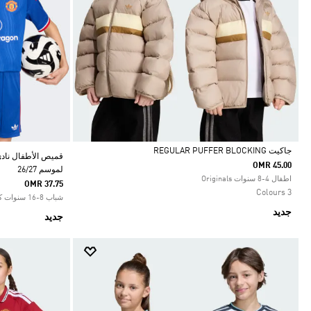
جاكيت REGULAR PUFFER BLOCKING
قميص الأطفال نادي 
OMR 45.00
لموسم 26/27
Selected
اطفال 4-8 سنوات Originals
OMR 37.75
3 Colours
شباب 8-16 سنوات كرة القدم
جديد
جديد