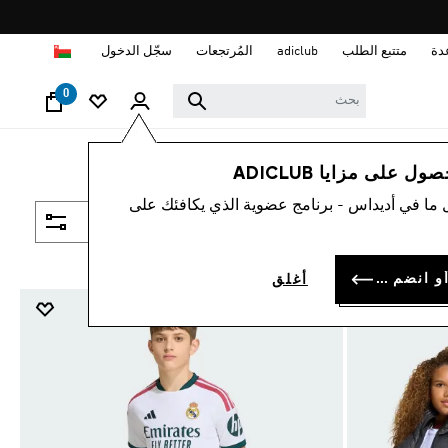
ا
دة
متتبع الطلب
adiclub
المُرتجعات
سجّل الدخول
0
 على مزايا ADICLUB
 ما في أديداس - برنامج عضوية الذي يكافئك على
فلتر و صنف
سجل الدخول أو انضم الآن
أغلق