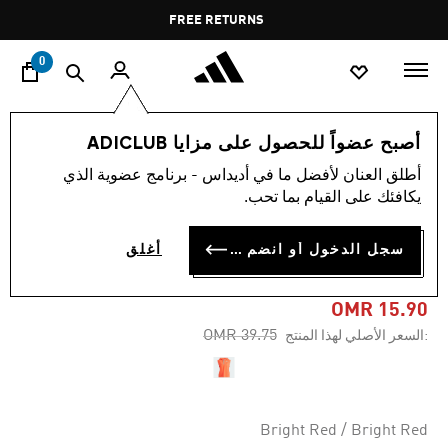
ا
Pause
FREE RETURNS
promotion
rotation
0
النساء
ملابس
أصبح عضواً للحصول على مزايا ADICLUB
أطلق العنان لأفضل ما في أديداس - برنامج عضوية الذي
-60%
يكافئك على القيام بما تحب.
صدرية ADIZERO HALF-ZIP
سجل الدخول أو انضم الآن
أغلق
RUNNING
OMR 15.90
Price reduced from
to
OMR 39.75
:السعر الأصلي لهذا المنتج
Bright Red / Bright Red