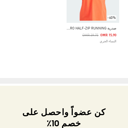
-60%
ص
درية ADIZERO HALF-ZIP RUNNING
Price Reduced From
To
OMR 39.75
OMR 15.90
النساء الجري
كن عضواً واحصل على
خصم 10٪