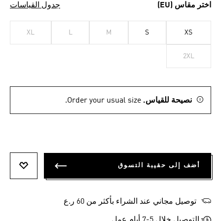
اختر مقاس (EU)
جدول القياسات
XL
L
M
S
XS
2XL
نصيحة للقياس.
Order your usual size.
أضف إلى حقيبة التسوق
أضف إلى
توصيل مجاني عند الشراء بأكثر من 60 ر.ع
التوصيل خلال 5-7 أيام عمل