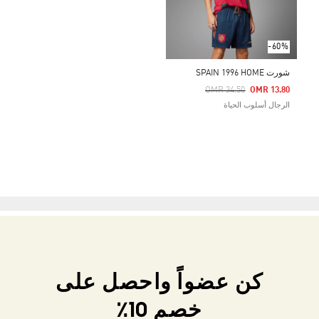
-60%
شورت SPAIN 1996 HOME
Price Reduced From
To
OMR 34.50
OMR 13.80
الرجال أسلوب الحياة
كن عضواً واحصل على
خصم 10٪