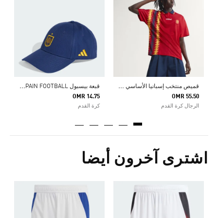
0
ا
ق
ميص منتخب إسبانيا الأساسي لعام 1994
ق
بعة بيسبول RFEF SPAIN FOOTBALL
OMR 14.75
OMR 55.50
الرجال كرة القدم
كرة القدم
اشترى آخرون أيضا
ش
Price Reduced From
To
8