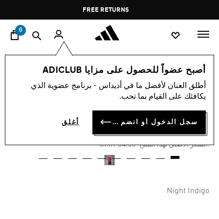
ا
Pause
FREE RETURNS
promotion
rotation
0
الرجال
ملابس
أصبح عضواً للحصول على مزايا ADICLUB
أطلق العنان لأفضل ما في أديداس - برنامج عضوية الذي
-60%
يكافئك على القيام بما تحب.
شورت SPAIN 1996 HOME
سجل الدخول أو انضم الآن
أغلق
OMR 13.80
Price reduced from
to
OMR 34.50
:السعر الأصلي لهذا المنتج
Night Indigo