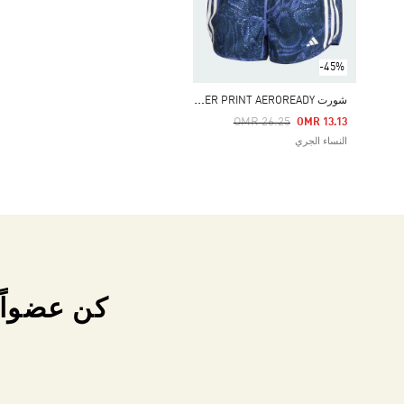
-45%
ش
ورت OWN THE RUN EXCITE ALLOVER PRINT AEROREADY
Price Reduced From
To
OMR 26.25
OMR 13.13
النساء الجري
كن عضواً 