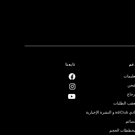
عم
تابعنا
عليمات
حن
رجاع
عقب الطلبات
adiClub و النشرة الإخبارية
سائم
خططات الحجم