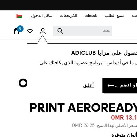
ا
دة
متتبع الطلب
adiclub
المُرتجعات
سجّل الدخول
0
نساء
ملابس
 على مزايا ADICLUB
 ما في أديداس - برنامج عضوية الذي يكافئك على
-45%
شورت OWN THE RUN
سجل الدخول أو انضم الآن
أغلق
EXCITE ALLOVE
PRINT AEROREAD
OMR 13.
Price reduced from
to
OMR 26.25
سعر الأصلي لهذا المنتج