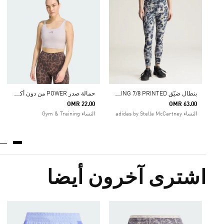
ب
نطال ضيّق ADIDAS BY STELLA MCCARTNEY TRAINING 7/8 PRINTED
ح
مالة صدر POWER من دون أكمام بدعم خفيف
OMR 22.00
OMR 63.00
النساء adidas by Stella McCartney
النساء Gym & Training
اشترى آخرون أيضا