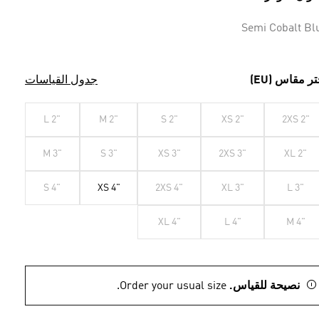
Semi Cobalt Bl
تر مقاس (EU)
جدول القياسات
L 2"
M 2"
S 2"
XS 2"
2XS 2"
M 3"
S 3"
XS 3"
2XS 3"
XL 2"
S 4"
XS 4"
2XS 4"
XL 3"
L 3"
XL 4"
L 4"
M 4"
نصيحة للقياس.
Order your usual size.