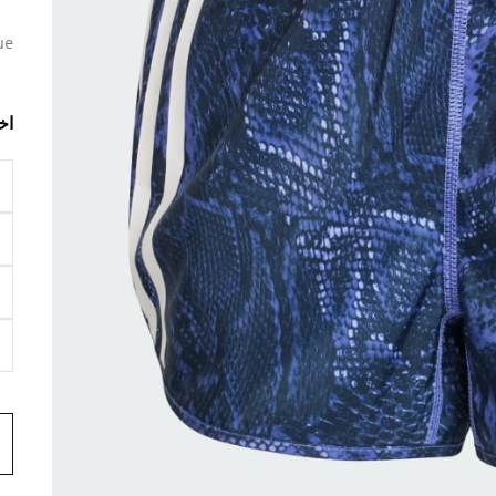
ue
اخ