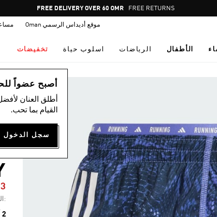
Pause
FREE DELIVERY OVER 60 OMR
FREE RETURNS
promotion
موقع أديداس الرسمي Oman
مساع
rotation
اء
الأطفال
الرياضات
اسلوب حياة
تخفيضات
ال
أصبح عضواً للحصول
أطلق العنان لأفضل
القيام بما تحب.
R
Y
13
:ال
2 ألوان متوفرة