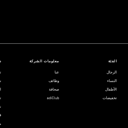
الفئة
معلومات الشركة
د
الرجال
عنا
ت
النساء
وظائف
ش
الأطفال
صحافة
ا
تخفيضات
adiClub
ت
نادي 
ق
م