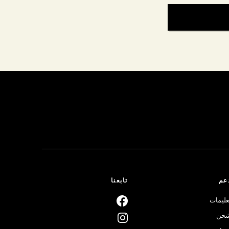
عم
تابعنا
عليمات
حن