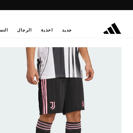
جديد
احذية
الرجال
النس