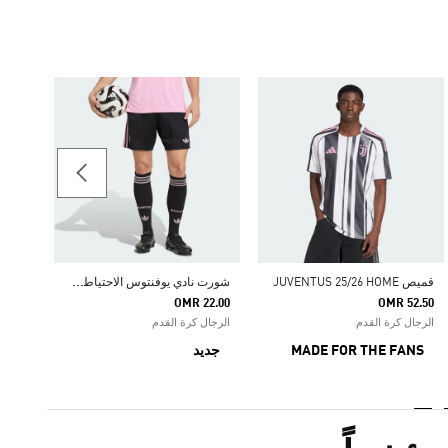
79.75
الرجال
RS
ش
ورت نادي يوفنتوس الاحتياطي لموسم 26/27
قميص JUVENTUS 25/26 HOME
OMR 22.00
OMR 52.50
الرجال كرة القدم
الرجال كرة القدم
MADE FOR THE FANS
جديد