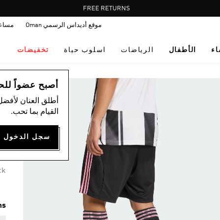
Pause
FREE RETURNS
promotion
موقع أديداس الرسمي Oman
مساع
rotation
اء
الأطفال
الرياضات
اسلوب حياة
تخفيضات
ال
أصبح عضواً للحصول
أطلق العنان لأفضل
القيام بما تحب.
E
00
ck
ms