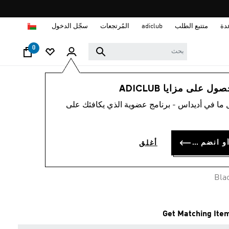
ا
دة
متتبع الطلب
adiclub
المُرتجعات
سجّل الدخول
0
رجال
ملابس
 على مزايا ADICLUB
 ما في أديداس - برنامج عضوية الذي يكافئك على
شورت JUVENTUS
25/26 HOM
سجل الدخول أو انضم الآن
أغلق
OMR 22.
Bla
Get Matching Ite