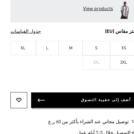
View products
تر مقاس (EU)
جدول القياسات
XL
L
M
S
XS
3XL
2XL
أضف إلى حقيبة التسوق
أضف إلى ل
توصيل مجاني عند الشراء بأكثر من 60 ر.ع
التوصيل خلال 5-7 أيام عمل