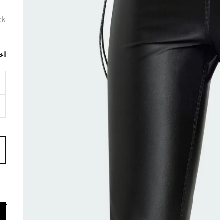
ck
اخ