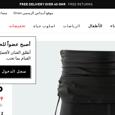
Pause
FREE DELIVERY OVER 60 OMR
FREE RETURNS
promotion
موقع أديداس الرسمي Oman
مساع
rotation
اء
الأطفال
الرياضات
اسلوب حياة
تخفيضات
ال
أصبح عضواً للحصول
أطلق العنان لأفضل
القيام بما تحب.
Y
P
59
:ال
2 ألوان متوفرة