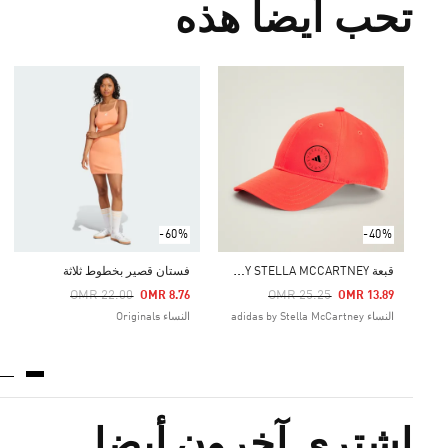
تحب أيضا هذه
-60%
-40%
ق
بعة ADIDAS BY STELLA MCCARTNEY
فستان قصير بخطوط ثلاثة
Price Reduced From
To
Price Reduced From
To
OMR 22.00
OMR 25.25
OMR 8.76
OMR 13.89
النساء adidas by Stella McCartney
النساء Originals
اشترى آخرون أيضا