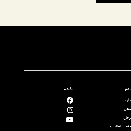
عم
تابعنا
عليمات
حن
رجاع
عقب الطلبات