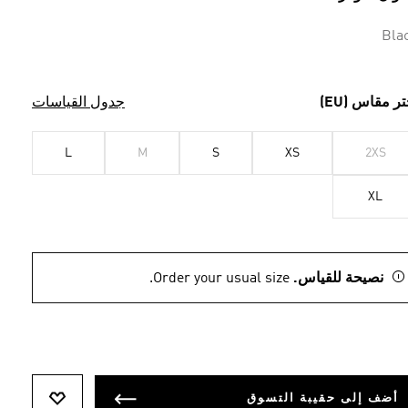
Bla
تر مقاس (EU)
جدول القياسات
L
M
S
XS
2XS
XL
نصيحة للقياس.
Order your usual size.
أضف إلى حقيبة التسوق