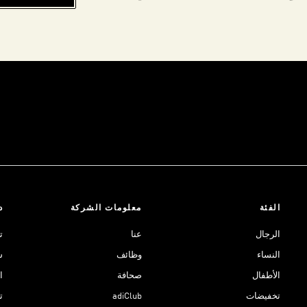
الفئة
معلومات الشركة
د
الرجال
عنا
ت
النساء
وظائف
ش
الأطفال
صحافة
ا
تخفيضات
adiClub
ت