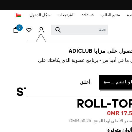
ا
دة
متتبع الطلب
adiclub
المُرتجعات
سجّل الدخول
0
نساء
ملابس
 على مزايا ADICLUB
 ما في أديداس - برنامج عضوية الذي يكافئك على
-60%
شورت ADIDAS BY
سجل الدخول أو انضم الآن
أغلق
STELLA MCCARTNE
ROLL-TO
OMR 17.
Price reduced from
to
OMR 50.25
سعر الأصلي لهذا المنتج