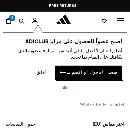
ا
Pause
FREE RETURNS
promotion
rotation
0
الأطفال
الملابس
أصبح عضواً للحصول على مزايا ADICLUB
أطلق العنان لأفضل ما في أديداس - برنامج عضوية الذي
شورت للأطفال ARSENAL
يكافئك على القيام بما تحب.
25/26 HOME
سجل الدخول أو انضم الآن
أغلق
OMR 20.00
White / Better Scarlet
اختر مقاس (EU)
جدول القياسات