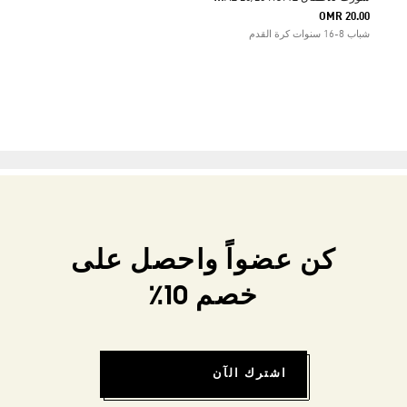
OMR 20.00
شباب 8-16 سنوات كرة القدم
كن عضواً واحصل على
خصم 10٪
اشترك الآن