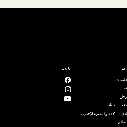
عم
تابعنا
عليمات
حن
رجاع
عقب الطلبات
adiClub و النشرة الإخبارية
سائم