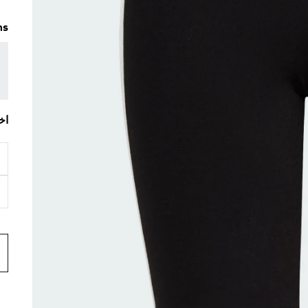
ms
اخ