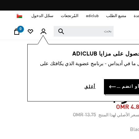
ا
دة
متتبع الطلب
adiclub
المُرتجعات
سجّل الدخول
0
أطفال
الملابس
 على مزايا ADICLUB
 ما في أديداس - برنامج عضوية الذي يكافئك على
-65%
ورت فتيات لركوب
سجل الدخول أو انضم الآن
أغلق
دراجات ADICOLOR
OMR 4.
Price reduced from
to
OMR 13.75
سعر الأصلي لهذا المنتج
Bla