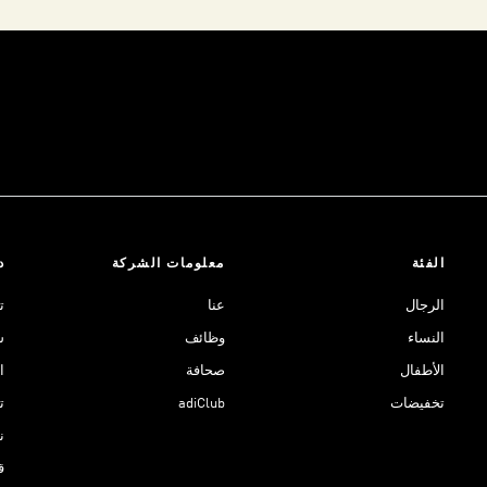
الفئة
معلومات الشركة
د
الرجال
عنا
ت
النساء
وظائف
ش
الأطفال
صحافة
ا
تخفيضات
adiClub
ت
نادي 
ق