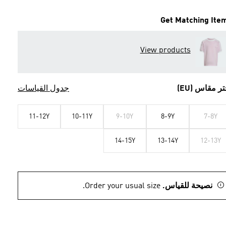
Get Matching Ite
View products
تر مقاس (EU)
جدول القياسات
11-12Y
10-11Y
9-10Y
8-9Y
7-8Y
14-15Y
13-14Y
12-13Y
نصيحة للقياس.
Order your usual size.