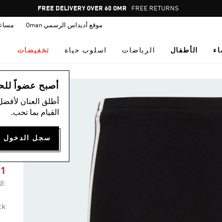
Pause
FREE DELIVERY OVER 60 OMR
FREE RETURNS
promotion
موقع أديداس الرسمي Oman
مساع
rotation
اء
الأطفال
الرياضات
اسلوب حياة
تخفيضات
ال
أصبح عضواً للحصول
أطلق العنان لأفضل
القيام بما تحب.
ش
ال
81
:ال
ck