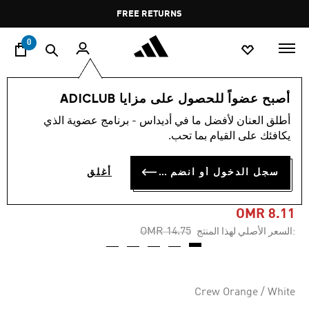
ا
Pause
FREE RETURNS
promotion
rotation
0
الأطفال
الملابس
أصبح عضواً للحصول على مزايا ADICLUB
أطلق العنان لأفضل ما في أديداس - برنامج عضوية الذي
-45%
يكافئك على القيام بما تحب.
شورت سباحة للأطفال بخطوط
سجل الدخول أو انضم الآن
أغلق
ثلاثة
OMR 8.11
Price reduced from
to
OMR 14.75
:السعر الأصلي لهذا المنتج
Crew Orange / White