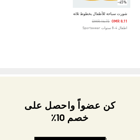
-45%
شورت سباحة للأطفال بخطوط ثلاثة
Price Reduced From
To
OMR 14.75
OMR 8.11
اطفال 4-8 سنوات Sportswear
كن عضواً واحصل على
خصم 10٪