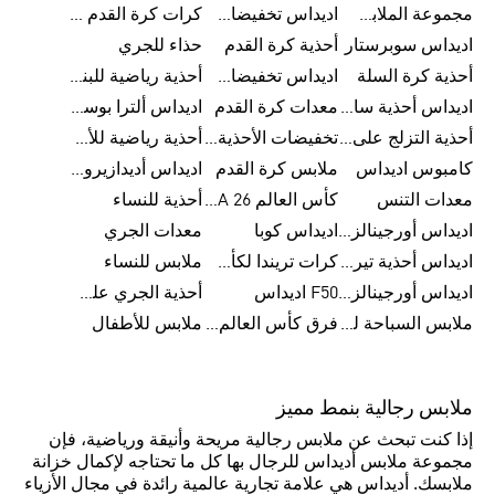
مجموعة الملابس الرياضية
اديداس تخفيضات للأطفال
كرات كرة القدم للرجال
اديداس سوبرستار
أحذية كرة القدم
حذاء للجري
أحذية كرة السلة
اديداس تخفيضات للرجال
أحذية رياضية للبنات
اديداس أحذية سامبا للنساء
معدات كرة القدم
اديداس ألترا بوست
أحذية التزلج على اللوح للرجال
تخفيضات الأحذية للرجال
أحذية رياضية للأطفال
كامبوس اديداس
ملابس كرة القدم
اديداس أديدازيرو معدات الجري
معدات التنس
كأس العالم FIFA 26™
أحذية للنساء
اديداس أورجينالز ملابس للنساء
اديداس كوبا
معدات الجري
اديداس أحذية تيريكس
كرات تريندا لكأس العالم FIFA 26™
ملابس للنساء
اديداس أورجينالز صنادل للنساء
F50 اديداس
أحذية الجري على الطرق الوعرة للرجال
ملابس السباحة للنساء
فرق كأس العالم FIFA 26™
ملابس للأطفال
ملابس رجالية بنمط مميز
إذا كنت تبحث عن ملابس رجالية مريحة وأنيقة ورياضية، فإن
مجموعة ملابس أديداس للرجال بها كل ما تحتاجه لإكمال خزانة
ملابسك. أديداس هي علامة تجارية عالمية رائدة في مجال الأزياء