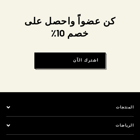
كن عضواً واحصل على
خصم 10٪
اشترك الآن
المنتجات
الرياضات