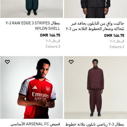
بنطال Y-3 RAW EDGE 3 STRIPES
جاكيت واقٍ من النايلون بحافة غير
NYLON SHELL
مُحاكة وشعار الخطوط الثلاثة من Y-3
OMR 146.75
OMR 146.75
الرجال Y-3
الرجال Y-3
2 Colours
2 Colours
قميص ARSENAL FC الأساسي
بنطال Y-3 رياضي نايلون بثلاثة خطوط