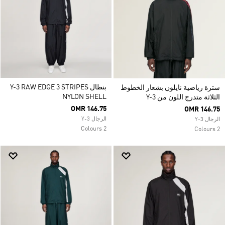
بنطال Y-3 RAW EDGE 3 STRIPES
سترة رياضية نايلون بشعار الخطوط
NYLON SHELL
الثلاثة متدرج اللون من Y-3
OMR 146.75
OMR 146.75
الرجال Y-3
الرجال Y-3
2 Colours
2 Colours