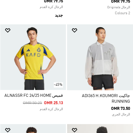
OMR 79.75
OMR 79.75
الرجال كرة القدم
الرجال Originals
2 Colours
جديد
-45%
قميص ALNASSR FC 24/25 HOME
جاكيت ADI365 H.KOUMORI
RUNNING
Price Reduced From
To
OMR 50.25
OMR 25.13
OMR 73.50
الرجال كرة القدم
الرجال الجري