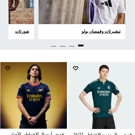
تيشيرتات وقمصان بولو
شورتات
قميص أرسنال الاحتياطي الأصلي
قميص ريال مدريد الاحتياطي 26/27