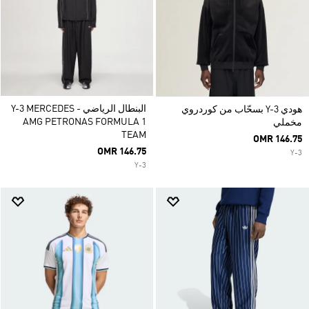
البنطال الرياضي Y-3 MERCEDES -
هودي Y-3 بسحّاب من كوردروي
AMG PETRONAS FORMULA 1
مخملي
TEAM
OMR 146.75
OMR 146.75
Y-3
Y-3