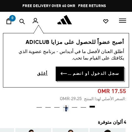
ا
Pause
FREE DELIVERY OVER 60 OMR
FREE RETURNS
promotion
rotation
0
الرجال
ملابس
أصبح عضواً للحصول على مزايا ADICLUB
أطلق العنان لأفضل ما في أديداس - برنامج عضوية الذي
-40%
يكافئك على القيام بما تحب.
سُترة تدريب TIRO 25
سجل الدخول أو انضم الآن
أغلق
COMPETITION
OMR 17.55
Price reduced from
to
OMR 29.25
:السعر الأصلي لهذا المنتج
4 ألوان متوفرة