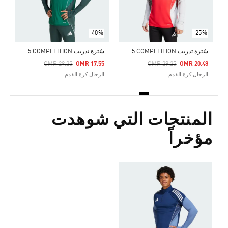
-40%
-25%
س
ُترة تدريب TIRO 25 COMPETITION
س
ُترة تدريب TIRO 25 COMPETITION
Price Reduced From
To
Price Reduced From
To
OMR 29.25
OMR 17.55
OMR 29.25
OMR 20.48
الرجال كرة القدم
الرجال كرة القدم
المنتجات التي شوهدت
مؤخراً