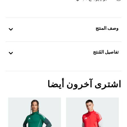
وصف المنتج
تفاصيل المُنتج
اشترى آخرون أيضا
Price Reduced From
To
5
ا