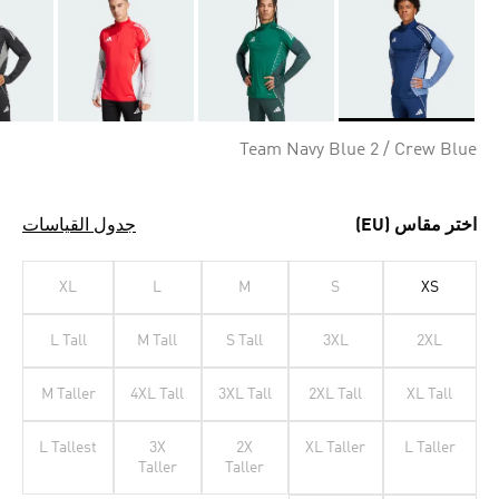
Selected
Team Navy Blue 2 / Crew Blue
اختر مقاس (EU)
جدول القياسات
XL
L
M
S
XS
L Tall
M Tall
S Tall
3XL
2XL
M Taller
4XL Tall
3XL Tall
2XL Tall
XL Tall
L Tallest
3X
2X
XL Taller
L Taller
Taller
Taller