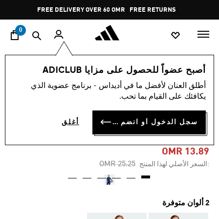
ا
Pause
FREE DELIVERY OVER 60 OMR
FREE RETURNS
promotion
rotation
0
الأطفال
الملابس
أصبح عضواً للحصول على مزايا ADICLUB
أطلق العنان لأفضل ما في أديداس - برنامج عضوية الذي
-40%
يكافئك على القيام بما تحب.
سُترة تدريب للأطفال TIRO 25
سجل الدخول أو انضم الآن
أغلق
COMPETITION
OMR 13.89
Price reduced from
to
OMR 25.25
:السعر الأصلي لهذا المنتج
2 ألوان متوفرة