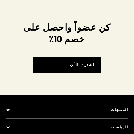
كن عضواً واحصل على
خصم 10٪
اشترك الآن
المنتجات
الرياضات