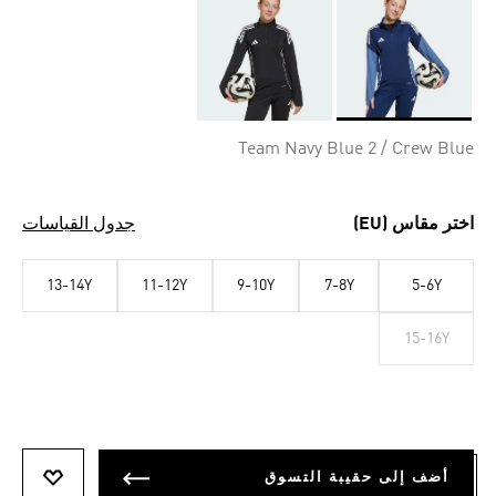
Selected
Team Navy Blue 2 / Crew Blue
اختر مقاس (EU)
جدول القياسات
13-14Y
11-12Y
9-10Y
7-8Y
5-6Y
15-16Y
أضف إلى حقيبة التسوق