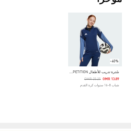
-40%
س
ُترة تدريب للأطفال TIRO 25 COMPETITION
Price Reduced From
To
OMR 25.25
OMR 13.89
شباب 8-16 سنوات كرة القدم