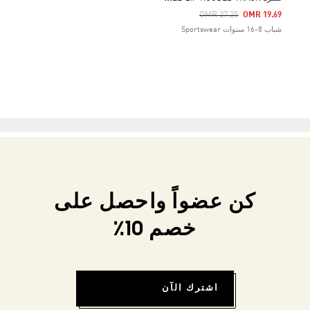
Price Reduced From
To
OMR 27.25
OMR 19.69
شباب 8-16 سنوات Sportswear
كن عضواً واحصل على
خصم 10٪
اشترك الآن