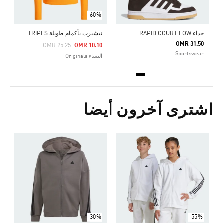
-60%
ت
يشيرت بأكمام طويلة 70S 3-STRIPES
حذاء RAPID COURT LOW
OMR 31.50
Price Reduced From
To
OMR 25.25
OMR 10.10
Sportswear
النساء Originals
اشترى آخرون أيضا
Price Reduced From
To
7
ش
-30%
-55%