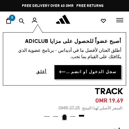
ا
Pause
FREE DELIVERY OVER 60 OMR
FREE RETURNS
promotion
rotation
0
الأطفال
الملابس
أصبح عضواً للحصول على مزايا ADICLUB
أطلق العنان لأفضل ما في أديداس - برنامج عضوية الذي
-25%
يكافئك على القيام بما تحب.
سترة FUTURE ICONS 3-
سجل الدخول أو انضم الآن
أغلق
STRIPES FULL-ZIP HOODED
TRACK
OMR 19.69
Price reduced from
to
OMR 27.25
:السعر الأصلي لهذا المنتج