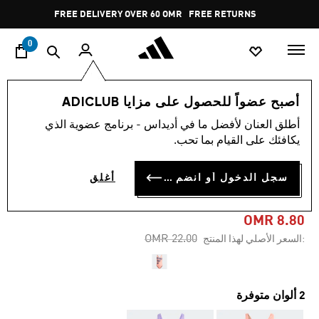
ا
Pause
FREE DELIVERY OVER 60 OMR
FREE RETURNS
promotion
rotation
0
النساء
ملابس
أصبح عضواً للحصول على مزايا ADICLUB
أطلق العنان لأفضل ما في أديداس - برنامج عضوية الذي
-60%
يكافئك على القيام بما تحب.
رداء سباحة BIG BARS
سجل الدخول أو انضم الآن
أغلق
GRAPHIC
OMR 8.80
Price reduced from
to
OMR 22.00
:السعر الأصلي لهذا المنتج
2 ألوان متوفرة