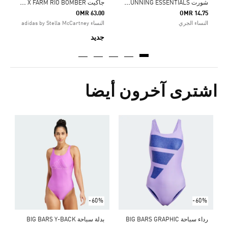
ش
ورت ADI365 RUNNING ESSENTIALS
ج
اكيت ADIDAS X FARM RIO BOMBER
OMR 63.00
OMR 14.75
النساء الجري
النساء adidas by Stella McCartney
جديد
اشترى آخرون أيضا
ب
Price Reduced From
To
0
ا
-60%
-60%
رداء سباحة BIG BARS GRAPHIC
بدلة سباحة BIG BARS Y-BACK