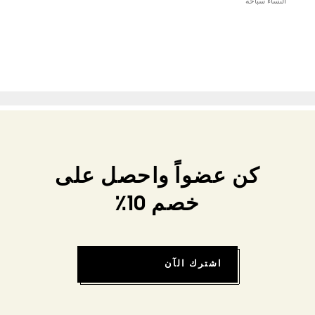
النساء سباحة
كن عضواً واحصل على
خصم 10٪
اشترك الآن