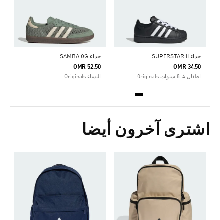
حذاء SUPERSTAR II
حذاء SAMBA OG
OMR 52.50
OMR 34.50
اطفال 4-8 سنوات Originals
النساء Originals
اشترى آخرون أيضا
ح
5
s