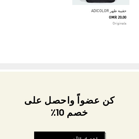
حقيبة ظهر ADICOLOR
OMR 20.00
Originals
كن عضواً واحصل على
خصم 10٪