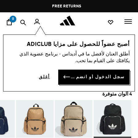
ا
Pause
FREE RETURNS
promotion
rotation
0
اسلوب حياة
العلامات التجارية
أوريجينالز
إكسسوارات
أصبح عضواً للحصول على مزايا ADICLUB
أطلق العنان لأفضل ما في أديداس - برنامج عضوية الذي
حقيبة ظهر ADICOLOR
يكافئك على القيام بما تحب.
OMR 20.00
سجل الدخول أو انضم الآن
أغلق
4 ألوان متوفرة