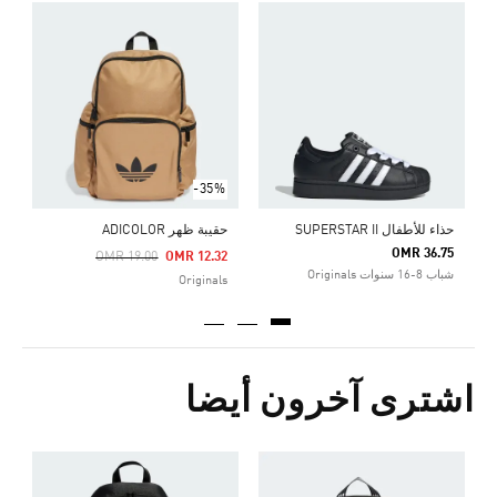
ح
Price Reduced From
To
6
s
-35%
حذاء للأطفال SUPERSTAR II
حقيبة ظهر ADICOLOR
OMR 36.75
Price Reduced From
To
OMR 19.00
OMR 12.32
شباب 8-16 سنوات Originals
Originals
اشترى آخرون أيضا
ح