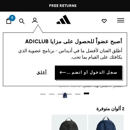
ا
Pause
FREE RETURNS
promotion
rotation
0
اسلوب حياة
العلامات التجارية
أوريجينالز
إكسسوارات
أصبح عضواً للحصول على مزايا ADICLUB
أطلق العنان لأفضل ما في أديداس - برنامج عضوية الذي
-45%
يكافئك على القيام بما تحب.
حقيبة الظهر ADICOLOR
سجل الدخول أو انضم الآن
أغلق
OMR 8.66
Price reduced from
to
OMR 15.75
:السعر الأصلي لهذا المنتج
2 ألوان متوفرة