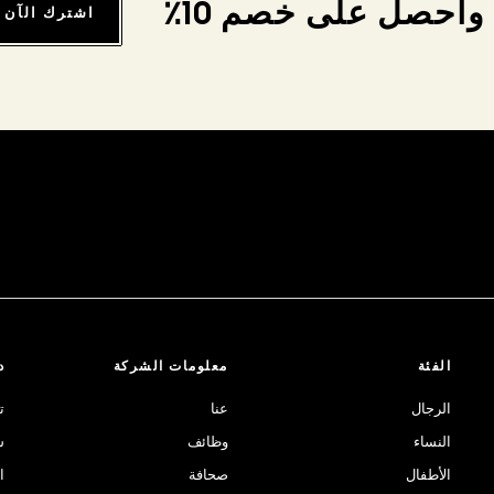
واحصل على خصم 10٪
اشترك الآن
الفئة
معلومات الشركة
د
الرجال
عنا
ت
النساء
وظائف
ش
الأطفال
صحافة
ا