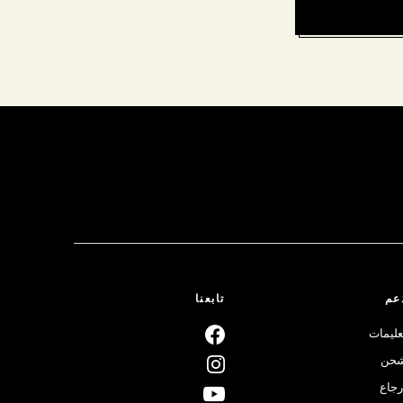
عم
تابعنا
عليمات
حن
رجاع