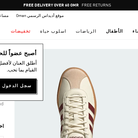
Pause
FREE RETURNS
promotion
موقع أديداس الرسمي Oman
مساع
rotation
اء
الأطفال
الرياضات
اسلوب حياة
تخفيضات
ال
أصبح عضواً للحصول
أطلق العنان لأفضل
حذا
القيام بما تحب.
00
6 ألوان متوفرة
nd
اخ