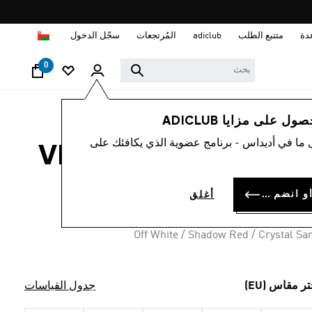
ا
دة
متتبع الطلب
adiclub
المُرتجعات
سجّل الدخول
0
نساء
أحذية
 على مزايا ADICLUB
 ما في أديداس - برنامج عضوية الذي يكافئك على
ء VL COURT BOLD
OMR 42.
سجل الدخول أو انضم الآن
أغلق
Off White / Shadow Red / Crystal Sa
تر مقاس (EU)
جدول القياسات