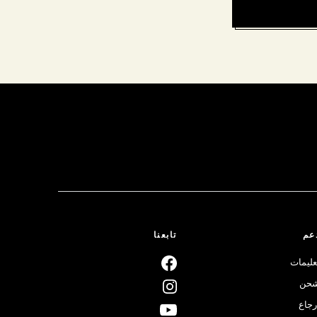
عم
تابعنا
عليمات
حن
رجاع