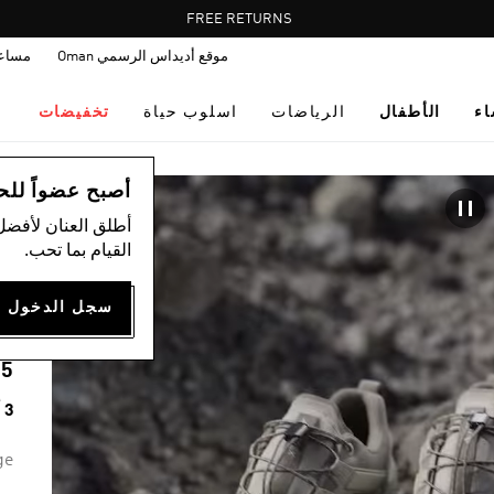
Pause
FREE RETURNS
promotion
موقع أديداس الرسمي Oman
مساع
rotation
اء
الأطفال
الرياضات
اسلوب حياة
تخفيضات
ال
أصبح عضواً للحصول
أطلق العنان لأفضل
القيام بما تحب.
-
G
75
3 ألوان متوفرة
ge