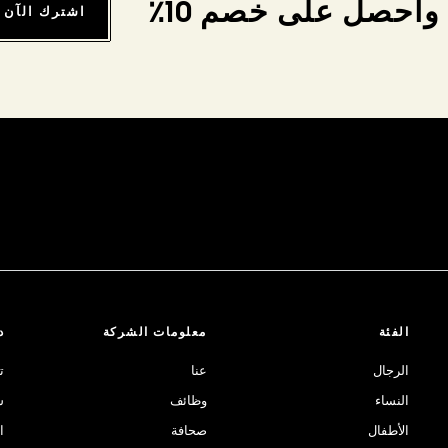
واحصل على خصم 10٪
اشترك الآن
الفئة
معلومات الشركة
د
الرجال
عنا
ت
النساء
وظائف
ش
الأطفال
صحافة
ا