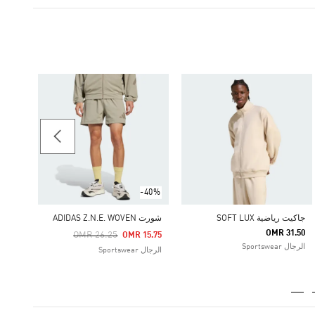
-20%
حذاء VL COURT 3.0
Price Reduced From
To
28.32
الرجال rtswear
-40%
جاكيت رياضية SOFT LUX
شورت ADIDAS Z.N.E. WOVEN
OMR 31.50
Price Reduced From
To
OMR 26.25
OMR 15.75
الرجال Sportswear
الرجال Sportswear