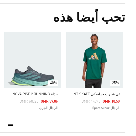
تحب أيضا هذه
-40%
-25%
ت
ي شيرت جرافيكي DOODLE HUNT SKATE
ح
ذاء SUPERNOVA RISE 2 RUNNING
Price Reduced From
To
Price Reduced From
To
OMR 68.25
OMR 14.75
OMR 39.86
OMR 10.50
الرجال Sportswear
الرجال الجري