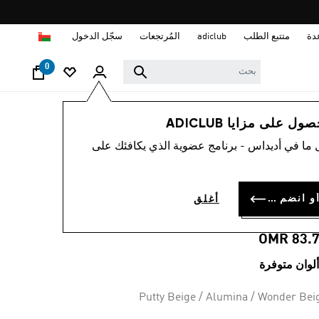
ا
دة
متتبع الطلب
adiclub
المُرتجعات
سجّل الدخول
0
رجال
أحذية
 على مزايا ADICLUB
 ما في أديداس - برنامج عضوية الذي يكافئك على
حذاء TERREX
SKYCHASER GORE
سجل الدخول أو انضم الآن
أغلق
TEX HIKIN
OMR 83.
Putty Beige / Alumina / Wonder Bei